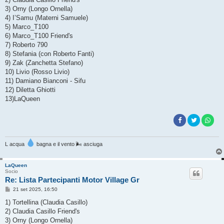
a
g
3) Orny (Longo Ornella)
g
4) I’Samu (Materni Samuele)
i
o
5) Marco_T100
6) Marco_T100 Friend's
7) Roberto 790
8) Stefania (con Roberto Fanti)
9) Zak (Zanchetta Stefano)
10) Livio (Rosso Livio)
11) Damiano Bianconi - Sifu
12) Diletta Ghiotti
13)LaQueen
L acqua
bagna e il vento 🌬 asciuga
LaQueen
Socio
Re: Lista Partecipanti Motor Village Gr
M
21 set 2025, 16:50
e
s
1) Tortellina (Claudia Casillo)
s
2) Claudia Casillo Friend's
a
g
3) Orny (Longo Ornella)