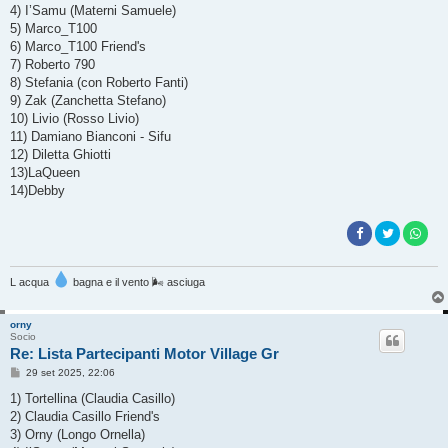
g
4) I’Samu (Materni Samuele)
i
o
5) Marco_T100
6) Marco_T100 Friend's
7) Roberto 790
8) Stefania (con Roberto Fanti)
9) Zak (Zanchetta Stefano)
10) Livio (Rosso Livio)
11) Damiano Bianconi - Sifu
12) Diletta Ghiotti
13)LaQueen
14)Debby
L acqua
bagna e il vento 🌬 asciuga
orny
Socio
Re: Lista Partecipanti Motor Village Gr
M
29 set 2025, 22:06
e
s
1) Tortellina (Claudia Casillo)
s
2) Claudia Casillo Friend's
a
g
3) Orny (Longo Ornella)
g