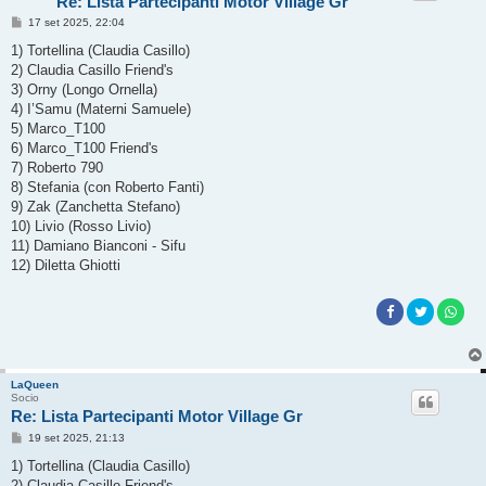
Re: Lista Partecipanti Motor Village Gr
M
17 set 2025, 22:04
e
s
1) Tortellina (Claudia Casillo)
s
2) Claudia Casillo Friend's
a
g
3) Orny (Longo Ornella)
g
4) I’Samu (Materni Samuele)
i
o
5) Marco_T100
6) Marco_T100 Friend's
7) Roberto 790
8) Stefania (con Roberto Fanti)
9) Zak (Zanchetta Stefano)
10) Livio (Rosso Livio)
11) Damiano Bianconi - Sifu
12) Diletta Ghiotti
LaQueen
Socio
Re: Lista Partecipanti Motor Village Gr
M
19 set 2025, 21:13
e
s
1) Tortellina (Claudia Casillo)
s
2) Claudia Casillo Friend's