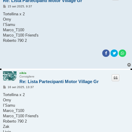
Re: Lista Partecipanti Motor Village Gr
M
15 set 2025, 9:37
e
s
Tortellina x 2
s
Orny
a
g
I’Samu
g
Marco_T100
i
o
Marco_T100 Friend's
Roberto 790 2
cikis
Consigliere
Re: Lista Partecipanti Motor Village Gr
M
16 set 2025, 13:37
e
s
Tortellina x 2
s
Orny
a
g
I’Samu
g
Marco_T100
i
o
Marco_T100 Friend's
Roberto 790 2
Zak
Livio