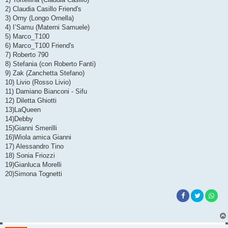
s
2) Claudia Casillo Friend's
a
g
3) Orny (Longo Ornella)
g
4) I’Samu (Materni Samuele)
i
o
5) Marco_T100
6) Marco_T100 Friend's
7) Roberto 790
8) Stefania (con Roberto Fanti)
9) Zak (Zanchetta Stefano)
10) Livio (Rosso Livio)
11) Damiano Bianconi - Sifu
12) Diletta Ghiotti
13)LaQueen
14)Debby
15)Gianni Smerilli
16)Wiola amica Gianni
17) Alessandro Tino
18) Sonia Friozzi
19)Gianluca Morelli
20)Simona Tognetti