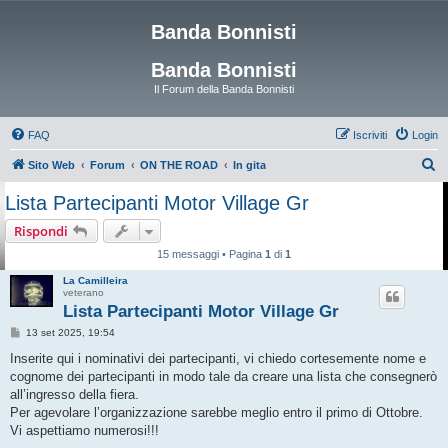
Banda Bonnisti
Banda Bonnisti
Il Forum della Banda Bonnisti
FAQ
Iscriviti
Login
C
Sito Web
Forum
ON THE ROAD
In gita
e
Lista Partecipanti Motor Village Gr
r
Rispondi
c
15 messaggi • Pagina
1
di
1
a
La Camilleira
veterano
Lista Partecipanti Motor Village Gr
M
13 set 2025, 19:54
e
s
Inserite qui i nominativi dei partecipanti, vi chiedo cortesemente nome e
s
cognome dei partecipanti in modo tale da creare una lista che consegnerò
a
g
all’ingresso della fiera.
g
Per agevolare l’organizzazione sarebbe meglio entro il primo di Ottobre.
i
o
Vi aspettiamo numerosi!!!