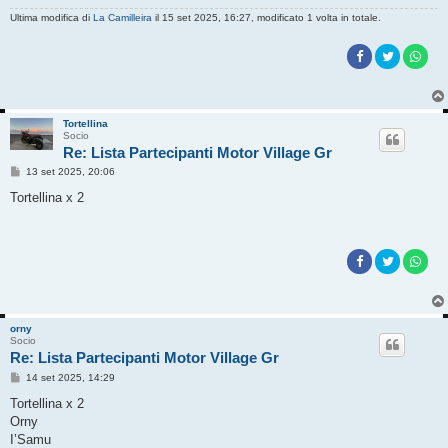
Ultima modifica di
La Camilleira
il 15 set 2025, 16:27, modificato 1 volta in totale.
Tortellina
Socio
Re: Lista Partecipanti Motor Village Gr
M
13 set 2025, 20:06
e
s
Tortellina x 2
s
a
g
g
i
o
orny
Socio
Re: Lista Partecipanti Motor Village Gr
M
14 set 2025, 14:29
e
s
Tortellina x 2
s
Orny
a
g
I’Samu