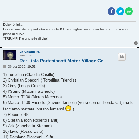
Daisy è finita.
Per arrivare da un punto A a un punto B la via migliore non è una linea retta, ma una
piena di curve!
"TRIUMPH" è uno stile di vita!
La Camilleira
veterano
Re: Lista Partecipanti Motor Village Gr
M
30 set 2025, 19:51
e
s
1) Tortellina (Claudia Casillo)
s
2) Christian Spadoni ( Tortellina Friend’s)
a
g
3) Orny (Longo Ornella)
g
4) I’Samu (Materni Samuele)
i
o
5) Marco_T100 (Marco Merenda)
6) Marco_T100 Friend's (Saverio Iannelli) (verrà con un Honda CB, ma lo
facciamo mettere lontano lontano!
)
7) Roberto 790
8) Stefania (con Roberto Fanti)
9) Zak (Zanchetta Stefano)
10) Livio (Rosso Livio)
11) Damiano Bianconi - Sifu