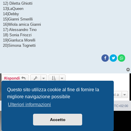
12) Diletta Ghiotti
13)LaQueen
14)Debby
15)Gianni Smerilli
16)Wiola amica Gianni
17) Alessandro Tino
18) Sonia Friozzi
19)Gianluca Morelli
20)Simona Tognetti
Rispondi
15 messaggi • Pagina
1
di
1
Questo sito utilizza cookie al fine di fornire la
Vai a
migliore navigazione possibile
Ulteriori informazioni
Sito Web
Forum
Cancella cookie
Tutti gli orari sono
UTC+02:00
Creato da
phpBB
® Forum Software © phpBB Limited
Accetto
Traduzione Italiana
phpBB-Italia.it
AIF_COPYRIGHT
Privacy
|
Condizioni