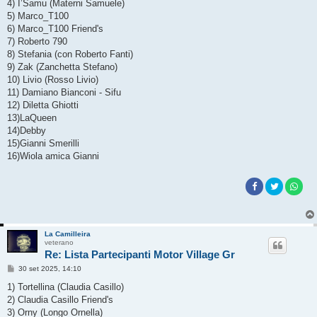
4) I’Samu (Materni Samuele)
i
o
5) Marco_T100
6) Marco_T100 Friend's
7) Roberto 790
8) Stefania (con Roberto Fanti)
9) Zak (Zanchetta Stefano)
10) Livio (Rosso Livio)
11) Damiano Bianconi - Sifu
12) Diletta Ghiotti
13)LaQueen
14)Debby
15)Gianni Smerilli
16)Wiola amica Gianni
La Camilleira
veterano
Re: Lista Partecipanti Motor Village Gr
M
30 set 2025, 14:10
e
s
1) Tortellina (Claudia Casillo)
s
2) Claudia Casillo Friend's
a
g
3) Orny (Longo Ornella)