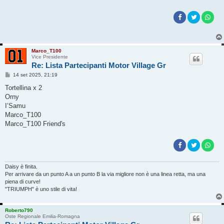
g
i
o
Marco_T100
Vice Presidente
Re: Lista Partecipanti Motor Village Gr
M
14 set 2025, 21:19
e
s
Tortellina x 2
s
Orny
a
g
I’Samu
g
Marco_T100
i
o
Marco_T100 Friend's
Daisy è finita.
Per arrivare da un punto A a un punto B la via migliore non è una linea retta, ma una
piena di curve!
"TRIUMPH" è uno stile di vita!
Roberto790
Oste Regionale Emilia-Romagna