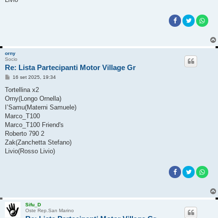
orny
Socio
Re: Lista Partecipanti Motor Village Gr
M
16 set 2025, 19:34
e
s
Tortellina x2
s
Orny(Longo Ornella)
a
g
I’Samu(Materni Samuele)
g
Marco_T100
i
o
Marco_T100 Friend's
Roberto 790 2
Zak(Zanchetta Stefano)
Livio(Rosso Livio)
Sifu_D
Oste Rep.San Marino