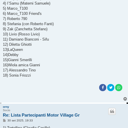
g
4) I’Samu (Materni Samuele)
i
o
5) Marco_T100
6) Marco_T100 Friend's
7) Roberto 790
8) Stefania (con Roberto Fanti)
9) Zak (Zanchetta Stefano)
10) Livio (Rosso Livio)
11) Damiano Bianconi - Sifu
12) Diletta Ghiotti
13)LaQueen
14)Debby
15)Gianni Smerilli
16)Wiola amica Gianni
17) Alessandro Tino
18) Sonia Friozzi
orny
Socio
Re: Lista Partecipanti Motor Village Gr
M
30 set 2025, 19:33
e
s
1) Tortellina (Claudia Casillo)