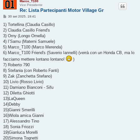
Marco_T100
Vice Presidente
Re: Lista Partecipanti Motor Village Gr
M
30 set 2025, 19:41
e
s
1) Tortellina (Claudia Casillo)
s
2) Claudia Casillo Friend's
a
g
3) Orny (Longo Ornella)
g
4) I’Samu (Materni Samuele)
i
o
5) Marco_T100 (Marco Merenda)
6) Marco_T100 Friend's (Saverio Iannelli) (verrà con un Honda CB, ma lo
facciamo mettere lontano lontano!
)
7) Roberto 790
8) Stefania (con Roberto Fanti)
9) Zak (Zanchetta Stefano)
10) Livio (Rosso Livio)
11) Damiano Bianconi - Sifu
12) Diletta Ghiotti
13)LaQueen
14)Debby
15)Gianni Smerilli
16)Wiola amica Gianni
17) Alessandro Tino
18) Sonia Friozzi
19)Gianluca Morelli
20)Simona Tognetti