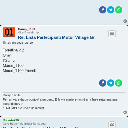
g
i
o
Marco_T100
Vice Presidente
Re: Lista Partecipanti Motor Village Gr
M
14 set 2025, 21:19
e
s
Tortellina x 2
s
Orny
a
g
I’Samu
g
Marco_T100
i
o
Marco_T100 Friend's
Daisy è finita.
Per arrivare da un punto A a un punto B la via migliore non è una linea retta, ma una
piena di curve!
"TRIUMPH" è uno stile di vita!
Roberto790
Oste Regionale Emilia-Romagna