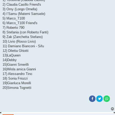
s
2) Claudia Casillo Friend's
a
g
3) Orny (Longo Ornella)
g
4) I’Samu (Materni Samuele)
i
o
5) Marco_T100
6) Marco_T100 Friend's
7) Roberto 790
8) Stefania (con Roberto Fanti)
9) Zak (Zanchetta Stefano)
10) Livio (Rosso Livio)
11) Damiano Bianconi - Sifu
12) Diletta Ghiotti
13)LaQueen
14)Debby
15)Gianni Smerilli
16)Wiola amica Gianni
17) Alessandro Tino
18) Sonia Friozzi
19)Gianluca Morelli
20)Simona Tognetti