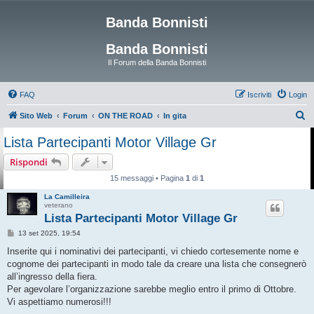
Banda Bonnisti
Banda Bonnisti
Il Forum della Banda Bonnisti
FAQ
Iscriviti
Login
C
Sito Web
Forum
ON THE ROAD
In gita
e
Lista Partecipanti Motor Village Gr
r
Rispondi
c
15 messaggi • Pagina
1
di
1
a
La Camilleira
veterano
Lista Partecipanti Motor Village Gr
M
13 set 2025, 19:54
e
s
Inserite qui i nominativi dei partecipanti, vi chiedo cortesemente nome e
s
cognome dei partecipanti in modo tale da creare una lista che consegnerò
a
g
all’ingresso della fiera.
g
Per agevolare l’organizzazione sarebbe meglio entro il primo di Ottobre.
i
o
Vi aspettiamo numerosi!!!