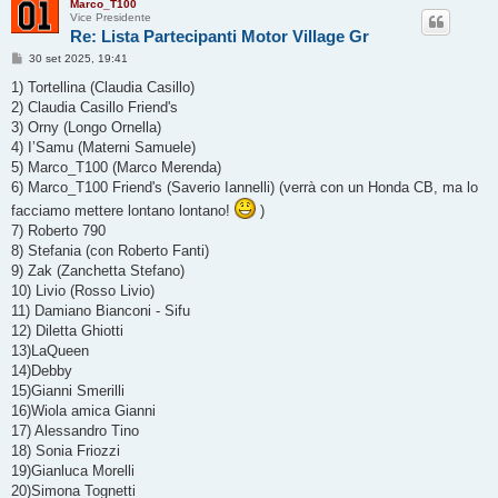
Marco_T100
Vice Presidente
Re: Lista Partecipanti Motor Village Gr
M
30 set 2025, 19:41
e
s
1) Tortellina (Claudia Casillo)
s
2) Claudia Casillo Friend's
a
g
3) Orny (Longo Ornella)
g
4) I’Samu (Materni Samuele)
i
o
5) Marco_T100 (Marco Merenda)
6) Marco_T100 Friend's (Saverio Iannelli) (verrà con un Honda CB, ma lo
facciamo mettere lontano lontano!
)
7) Roberto 790
8) Stefania (con Roberto Fanti)
9) Zak (Zanchetta Stefano)
10) Livio (Rosso Livio)
11) Damiano Bianconi - Sifu
12) Diletta Ghiotti
13)LaQueen
14)Debby
15)Gianni Smerilli
16)Wiola amica Gianni
17) Alessandro Tino
18) Sonia Friozzi
19)Gianluca Morelli
20)Simona Tognetti