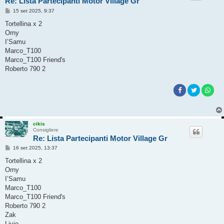
Re: Lista Partecipanti Motor Village Gr
M
15 set 2025, 9:37
e
s
Tortellina x 2
s
Orny
a
g
I’Samu
g
Marco_T100
i
o
Marco_T100 Friend's
Roberto 790 2
cikis
Consigliere
Re: Lista Partecipanti Motor Village Gr
M
16 set 2025, 13:37
e
s
Tortellina x 2
s
Orny
a
g
I’Samu
g
Marco_T100
i
o
Marco_T100 Friend's
Roberto 790 2
Zak
Livio