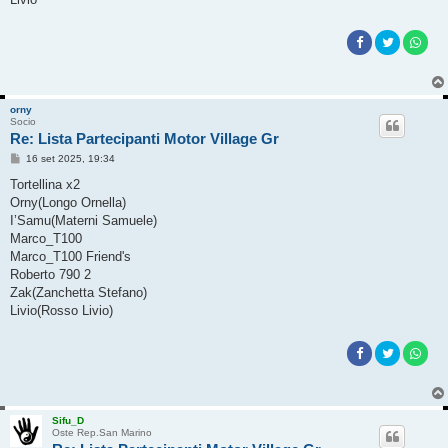
orny
Socio
Re: Lista Partecipanti Motor Village Gr
M
16 set 2025, 19:34
e
s
Tortellina x2
s
Orny(Longo Ornella)
a
g
I’Samu(Materni Samuele)
g
Marco_T100
i
o
Marco_T100 Friend's
Roberto 790 2
Zak(Zanchetta Stefano)
Livio(Rosso Livio)
Sifu_D
Oste Rep.San Marino