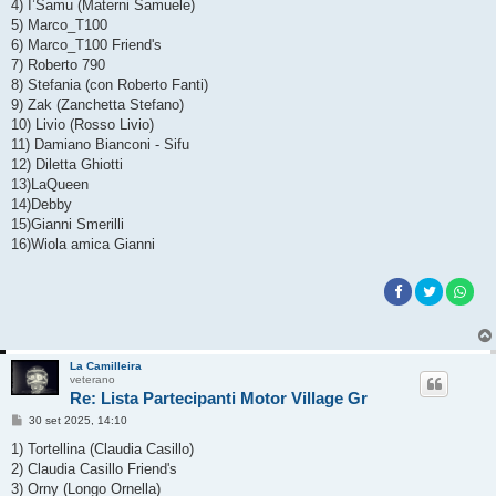
4) I’Samu (Materni Samuele)
i
o
5) Marco_T100
6) Marco_T100 Friend's
7) Roberto 790
8) Stefania (con Roberto Fanti)
9) Zak (Zanchetta Stefano)
10) Livio (Rosso Livio)
11) Damiano Bianconi - Sifu
12) Diletta Ghiotti
13)LaQueen
14)Debby
15)Gianni Smerilli
16)Wiola amica Gianni
La Camilleira
veterano
Re: Lista Partecipanti Motor Village Gr
M
30 set 2025, 14:10
e
s
1) Tortellina (Claudia Casillo)
s
2) Claudia Casillo Friend's
a
g
3) Orny (Longo Ornella)