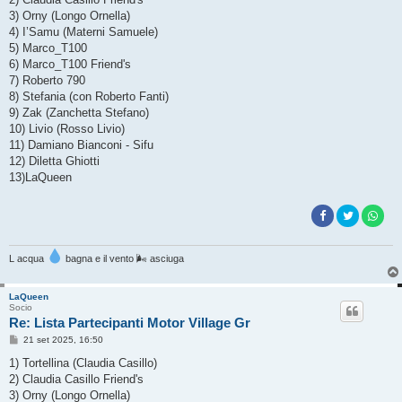
a
g
3) Orny (Longo Ornella)
g
4) I’Samu (Materni Samuele)
i
o
5) Marco_T100
6) Marco_T100 Friend's
7) Roberto 790
8) Stefania (con Roberto Fanti)
9) Zak (Zanchetta Stefano)
10) Livio (Rosso Livio)
11) Damiano Bianconi - Sifu
12) Diletta Ghiotti
13)LaQueen
L acqua
bagna e il vento 🌬 asciuga
LaQueen
Socio
Re: Lista Partecipanti Motor Village Gr
M
21 set 2025, 16:50
e
s
1) Tortellina (Claudia Casillo)
s
2) Claudia Casillo Friend's
a
g
3) Orny (Longo Ornella)