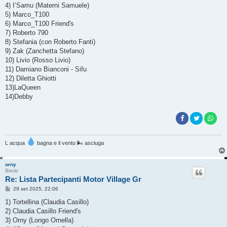
g
4) I’Samu (Materni Samuele)
i
o
5) Marco_T100
6) Marco_T100 Friend's
7) Roberto 790
8) Stefania (con Roberto Fanti)
9) Zak (Zanchetta Stefano)
10) Livio (Rosso Livio)
11) Damiano Bianconi - Sifu
12) Diletta Ghiotti
13)LaQueen
14)Debby
L acqua
bagna e il vento 🌬 asciuga
orny
Socio
Re: Lista Partecipanti Motor Village Gr
M
29 set 2025, 22:06
e
s
1) Tortellina (Claudia Casillo)
s
2) Claudia Casillo Friend's
a
g
3) Orny (Longo Ornella)
g