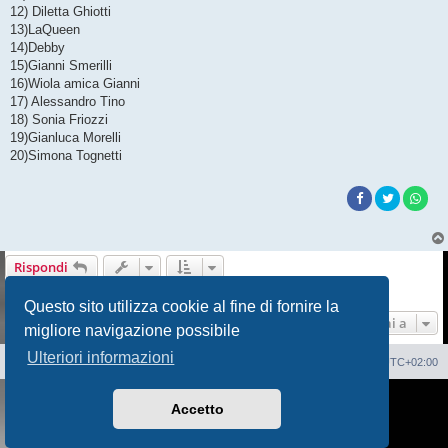
12) Diletta Ghiotti
13)LaQueen
14)Debby
15)Gianni Smerilli
16)Wiola amica Gianni
17) Alessandro Tino
18) Sonia Friozzi
19)Gianluca Morelli
20)Simona Tognetti
Rispondi
15 messaggi • Pagina
1
di
1
Questo sito utilizza cookie al fine di fornire la
Vai a
migliore navigazione possibile
Ulteriori informazioni
Sito Web
Forum
Cancella cookie
Tutti gli orari sono
UTC+02:00
Creato da
phpBB
® Forum Software © phpBB Limited
Accetto
Traduzione Italiana
phpBB-Italia.it
AIF_COPYRIGHT
Privacy
|
Condizioni