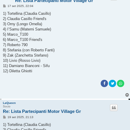
Re: Lista Partecipanti Motor Village Gr
M
17 set 2025, 22:04
e
s
1) Tortellina (Claudia Casillo)
s
2) Claudia Casillo Friend's
a
g
3) Orny (Longo Ornella)
g
4) I’Samu (Materni Samuele)
i
o
5) Marco_T100
6) Marco_T100 Friend's
7) Roberto 790
8) Stefania (con Roberto Fanti)
9) Zak (Zanchetta Stefano)
10) Livio (Rosso Livio)
11) Damiano Bianconi - Sifu
12) Diletta Ghiotti
LaQueen
Socio
Re: Lista Partecipanti Motor Village Gr
M
19 set 2025, 21:13
e
s
1) Tortellina (Claudia Casillo)
s
2) Claudia Casillo Friend's