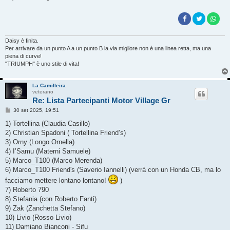
Daisy è finita.
Per arrivare da un punto A a un punto B la via migliore non è una linea retta, ma una
piena di curve!
"TRIUMPH" è uno stile di vita!
La Camilleira
veterano
Re: Lista Partecipanti Motor Village Gr
M
30 set 2025, 19:51
e
s
1) Tortellina (Claudia Casillo)
s
2) Christian Spadoni ( Tortellina Friend’s)
a
g
3) Orny (Longo Ornella)
g
4) I’Samu (Materni Samuele)
i
o
5) Marco_T100 (Marco Merenda)
6) Marco_T100 Friend's (Saverio Iannelli) (verrà con un Honda CB, ma lo
facciamo mettere lontano lontano!
)
7) Roberto 790
8) Stefania (con Roberto Fanti)
9) Zak (Zanchetta Stefano)
10) Livio (Rosso Livio)
11) Damiano Bianconi - Sifu