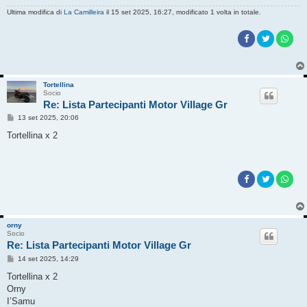
Ultima modifica di
La Camilleira
il 15 set 2025, 16:27, modificato 1 volta in totale.
Tortellina
Socio
Re: Lista Partecipanti Motor Village Gr
M
13 set 2025, 20:06
e
s
Tortellina x 2
s
a
g
g
i
o
orny
Socio
Re: Lista Partecipanti Motor Village Gr
M
14 set 2025, 14:29
e
s
Tortellina x 2
s
Orny
a
g
I’Samu