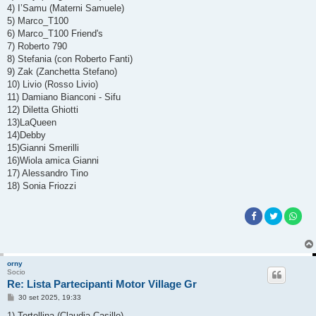
g
4) I’Samu (Materni Samuele)
i
o
5) Marco_T100
6) Marco_T100 Friend's
7) Roberto 790
8) Stefania (con Roberto Fanti)
9) Zak (Zanchetta Stefano)
10) Livio (Rosso Livio)
11) Damiano Bianconi - Sifu
12) Diletta Ghiotti
13)LaQueen
14)Debby
15)Gianni Smerilli
16)Wiola amica Gianni
17) Alessandro Tino
18) Sonia Friozzi
orny
Socio
Re: Lista Partecipanti Motor Village Gr
M
30 set 2025, 19:33
e
s
1) Tortellina (Claudia Casillo)