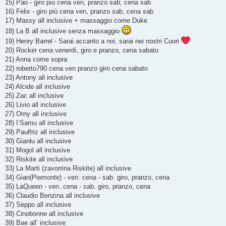
15) Pao - giro più cena ven, pranzo sab, cena sab
16) Felix - giro più cena ven, pranzo sab, cena sab
17) Massy all inclusive + massaggio come Duke
18) La B all inclusive senza massaggio
19) Henry Barrel - Sarai accanto a noi, sarai nei nostri Cuori
20) Rocker cena venerdì, giro e pranzo, cena sabato
21) Anna come sopra
22) roberto790 cena ven pranzo giro cena sabato
23) Antony all inclusive
24) Alcide all inclusive
25) Zac all inclusive
26) Livio all inclusive
27) Orny all inclusive
28) I’Samu all inclusive
29) Paulfriz all inclusive
30) Gianlu all inclusive
31) Mogol all inclusive
32) Riskite all inclusive
33) La Marti (zavorrina Riskite) all inclusive
34) Gian(Piemonte) - ven. cena - sab. giro, pranzo, cena
35) LaQueen - ven. cena - sab. giro, pranzo, cena
36) Claudio Benzina all inclusive
37) Seppo all inclusive
38) Cinobonne all inclusive
39) Bae all’ inclusive