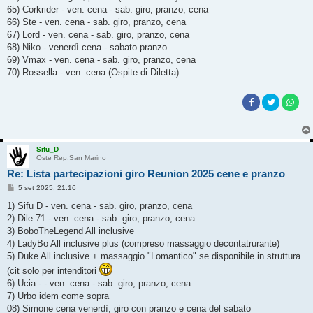
65) Corkrider - ven. cena - sab. giro, pranzo, cena
66) Ste - ven. cena - sab. giro, pranzo, cena
67) Lord - ven. cena - sab. giro, pranzo, cena
68) Niko - venerdì cena - sabato pranzo
69) Vmax - ven. cena - sab. giro, pranzo, cena
70) Rossella - ven. cena (Ospite di Diletta)
Sifu_D
Oste Rep.San Marino
Re: Lista partecipazioni giro Reunion 2025 cene e pranzo
M
5 set 2025, 21:16
e
s
1) Sifu D - ven. cena - sab. giro, pranzo, cena
s
2) Dile 71 - ven. cena - sab. giro, pranzo, cena
a
g
3) BoboTheLegend All inclusive
g
4) LadyBo All inclusive plus (compreso massaggio decontatrurante)
i
o
5) Duke All inclusive + massaggio "Lomantico" se disponibile in struttura
(cit solo per intenditori
6) Ucia - - ven. cena - sab. giro, pranzo, cena
7) Urbo idem come sopra
08) Simone cena venerdì, giro con pranzo e cena del sabato