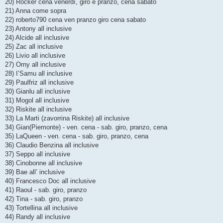
20) Rocker cena venerdì, giro e pranzo, cena sabato
21) Anna come sopra
22) roberto790 cena ven pranzo giro cena sabato
23) Antony all inclusive
24) Alcide all inclusive
25) Zac all inclusive
26) Livio all inclusive
27) Orny all inclusive
28) I’Samu all inclusive
29) Paulfriz all inclusive
30) Gianlu all inclusive
31) Mogol all inclusive
32) Riskite all inclusive
33) La Marti (zavorrina Riskite) all inclusive
34) Gian(Piemonte) - ven. cena - sab. giro, pranzo, cena
35) LaQueen - ven. cena - sab. giro, pranzo, cena
36) Claudio Benzina all inclusive
37) Seppo all inclusive
38) Cinobonne all inclusive
39) Bae all’ inclusive
40) Francesco Doc all inclusive
41) Raoul - sab. giro, pranzo
42) Tina - sab. giro, pranzo
43) Tortellina all inclusive
44) Randy all inclusive