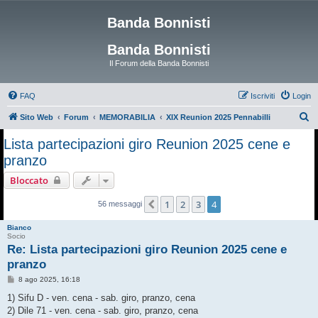
Banda Bonnisti
Banda Bonnisti
Il Forum della Banda Bonnisti
FAQ
Iscriviti
Login
C
Sito Web
Forum
MEMORABILIA
XIX Reunion 2025 Pennabilli
e
Lista partecipazioni giro Reunion 2025 cene e
r
pranzo
c
Bloccato
a
1
2
3
4
Precedente
56 messaggi
Bianco
Socio
Re: Lista partecipazioni giro Reunion 2025 cene e
pranzo
M
8 ago 2025, 16:18
e
s
1) Sifu D - ven. cena - sab. giro, pranzo, cena
s
2) Dile 71 - ven. cena - sab. giro, pranzo, cena
a