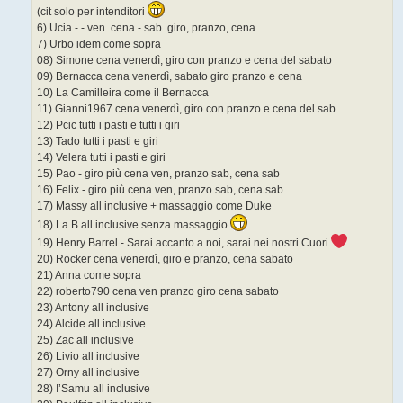
(cit solo per intenditori
6) Ucia - - ven. cena - sab. giro, pranzo, cena
7) Urbo idem come sopra
08) Simone cena venerdì, giro con pranzo e cena del sabato
09) Bernacca cena venerdì, sabato giro pranzo e cena
10) La Camilleira come il Bernacca
11) Gianni1967 cena venerdì, giro con pranzo e cena del sab
12) Pcic tutti i pasti e tutti i giri
13) Tado tutti i pasti e giri
14) Velera tutti i pasti e giri
15) Pao - giro più cena ven, pranzo sab, cena sab
16) Felix - giro più cena ven, pranzo sab, cena sab
17) Massy all inclusive + massaggio come Duke
18) La B all inclusive senza massaggio
19) Henry Barrel - Sarai accanto a noi, sarai nei nostri Cuori
20) Rocker cena venerdì, giro e pranzo, cena sabato
21) Anna come sopra
22) roberto790 cena ven pranzo giro cena sabato
23) Antony all inclusive
24) Alcide all inclusive
25) Zac all inclusive
26) Livio all inclusive
27) Orny all inclusive
28) I’Samu all inclusive