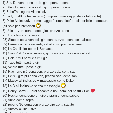
s
1) Sifu D - ven. cena - sab. giro, pranzo, cena
s
2) Dile 71 - ven. cena - sab. giro, pranzo, cena
a
g
3) BoboTheLegend All inclusive
g
4) LadyBo All inclusive plus (compreso massaggio decontatrurante)
i
o
5) Duke All inclusive + massaggio "Lomantico" se disponibile in struttura
(cit solo per intenditori
6) Ucia - - ven. cena - sab. giro, pranzo, cena
7) Urbo idem come sopra
08) Simone cena venerdì, giro con pranzo e cena del sabato
09) Bernacca cena venerdì, sabato giro pranzo e cena
10) La Camilleira come il Bernacca
11) Gianni1967 cena venerdì, giro con pranzo e cena del sab
12) Pcic tutti i pasti e tutti i giri
13) Tado tutti i pasti e giri
14) Velera tutti i pasti e giri
15) Pao - giro più cena ven, pranzo sab, cena sab
16) Felix - giro più cena ven, pranzo sab, cena sab
17) Massy all inclusive + massaggio come Duke
18) La B all inclusive senza massaggio
19) Henry Barrel - Sarai accanto a noi, sarai nei nostri Cuori
20) Rocker cena venerdì, giro e pranzo, cena sabato
21) Anna come sopra
22) roberto790 cena ven pranzo giro cena sabato
23) Antony all inclusive