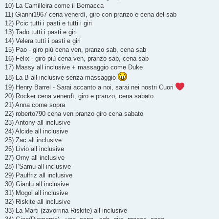
10) La Camilleira come il Bernacca
11) Gianni1967 cena venerdì, giro con pranzo e cena del sab
12) Pcic tutti i pasti e tutti i giri
13) Tado tutti i pasti e giri
14) Velera tutti i pasti e giri
15) Pao - giro più cena ven, pranzo sab, cena sab
16) Felix - giro più cena ven, pranzo sab, cena sab
17) Massy all inclusive + massaggio come Duke
18) La B all inclusive senza massaggio
19) Henry Barrel - Sarai accanto a noi, sarai nei nostri Cuori
20) Rocker cena venerdì, giro e pranzo, cena sabato
21) Anna come sopra
22) roberto790 cena ven pranzo giro cena sabato
23) Antony all inclusive
24) Alcide all inclusive
25) Zac all inclusive
26) Livio all inclusive
27) Orny all inclusive
28) I’Samu all inclusive
29) Paulfriz all inclusive
30) Gianlu all inclusive
31) Mogol all inclusive
32) Riskite all inclusive
33) La Marti (zavorrina Riskite) all inclusive