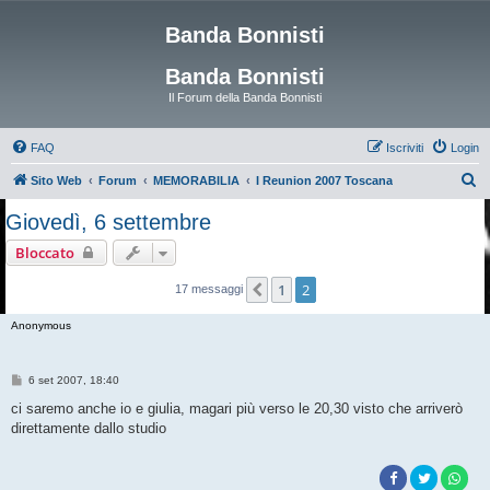
Banda Bonnisti
Banda Bonnisti
Il Forum della Banda Bonnisti
FAQ
Iscriviti
Login
C
Sito Web
Forum
MEMORABILIA
I Reunion 2007 Toscana
e
Giovedì, 6 settembre
r
Bloccato
c
a
1
2
Precedente
17 messaggi
Anonymous
M
6 set 2007, 18:40
e
s
ci saremo anche io e giulia, magari più verso le 20,30 visto che arriverò
s
direttamente dallo studio
a
g
g
i
o