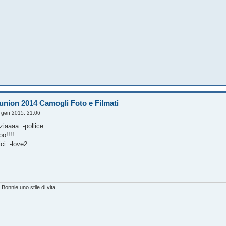
union 2014 Camogli Foto e Filmati
 gen 2015, 21:06
iaaaa :-pollice
o!!!!
ci :-love2
 Bonnie uno stile di vita..