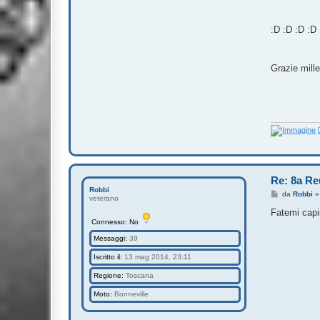
:D :D :D :D
Grazie mille
Re: 8a Re
Robbi
M
da
Robbi
veterano
e
s
Fatemi capir
s
Connesso: No
a
g
Messaggi:
39
g
i
Iscritto il:
13 mag 2014, 23:11
o
Regione:
Toscana
Moto:
Bonneville