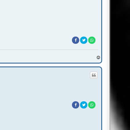
T
o
p