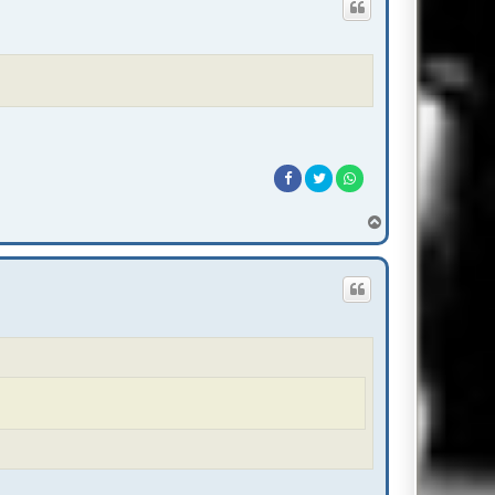
T
o
p