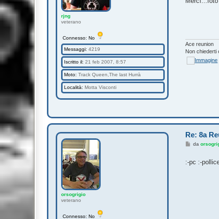
Mercì...foto
a
g
g
rjng
i
veterano
o
Connesso: No
Ace reunion
Messaggi:
4219
Non chiederti 
Iscritto il:
21 feb 2007, 8:57
Moto:
Track Queen,The last Hurrà
Località:
Motta Visconti
Re: 8a Re
M
da
orsogri
e
s
:-pc :-polli
s
a
g
g
i
o
orsogrigio
veterano
Connesso: No