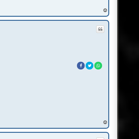
T
o
p
T
o
p