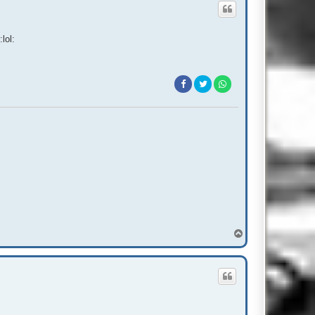
lol:
T
o
p