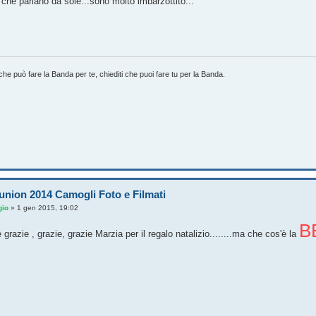
 che parlano da sole...sono molto imbarzottito...
che può fare la Banda per te, chiediti che puoi fare tu per la Banda.
union 2014 Camogli Foto e Filmati
gio
»
1 gen 2015, 19:02
B
ce grazie , grazie, grazie Marzia per il regalo natalizio........ma che cos'è la