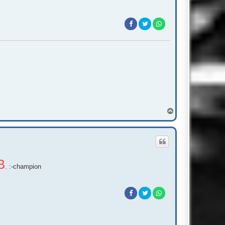
T
o
p
B
. :-champion