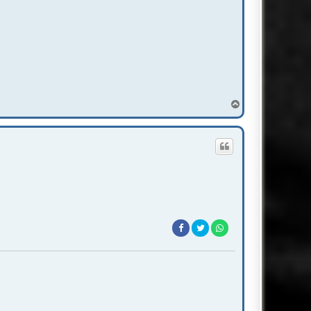
T
o
p