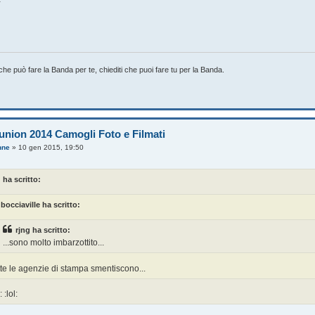
che può fare la Banda per te, chiediti che puoi fare tu per la Banda.
union 2014 Camogli Foto e Filmati
nne
»
10 gen 2015, 19:50
 ha scritto:
bocciaville ha scritto:
rjng ha scritto:
...sono molto imbarzottito...
te le agenzie di stampa smentiscono...
: :lol: