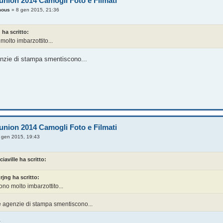
union 2014 Camogli Foto e Filmati
mous
»
8 gen 2015, 21:36
 ha scritto:
 molto imbarzottito...
enzie di stampa smentiscono...
union 2014 Camogli Foto e Filmati
 gen 2015, 19:43
iaville ha scritto:
rjng ha scritto:
sono molto imbarzottito...
le agenzie di stampa smentiscono...
: