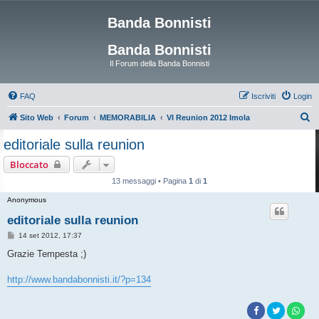
Banda Bonnisti
Banda Bonnisti
Il Forum della Banda Bonnisti
FAQ
Iscriviti
Login
C
Sito Web
Forum
MEMORABILIA
VI Reunion 2012 Imola
e
editoriale sulla reunion
r
Bloccato
c
13 messaggi • Pagina
1
di
1
a
Anonymous
editoriale sulla reunion
M
14 set 2012, 17:37
e
s
Grazie Tempesta ;)
s
a
g
http://www.bandabonnisti.it/?p=134
g
i
o