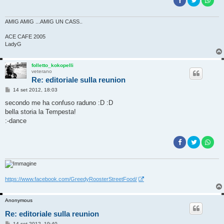
o
AMIG AMIG ...AMIG UN CASS..
ACE CAFE 2005
LadyG
folletto_kokopelli
veterano
Re: editoriale sulla reunion
M
14 set 2012, 18:03
e
s
secondo me ha confuso raduno :D :D
s
bella storia la Tempesta!
a
g
:-dance
g
i
o
https://www.facebook.com/GreedyRoosterStreetFood/
Anonymous
Re: editoriale sulla reunion
M
14 set 2012, 19:40