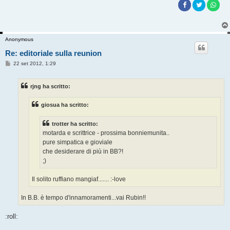
Anonymous
Re: editoriale sulla reunion
M
22 set 2012, 1:29
e
s
s
rjng ha scritto:
a
g
g
giosua ha scritto:
i
o
trotter ha scritto:
motarda e scrittrice - prossima bonniemunita..
pure simpatica e gioviale
che desiderare di più in BB?!
;)
Il solito ruffiano mangiaf....... :-love
In B.B. è tempo d'innamoramenti...vai Rubin!!
:roll: