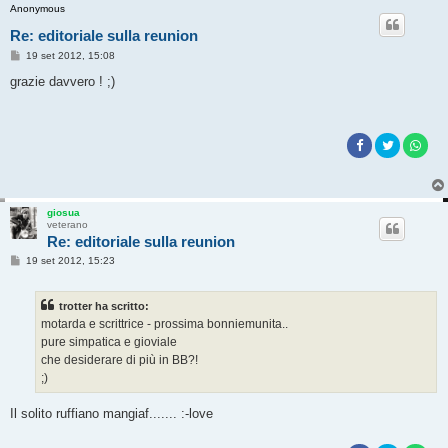
Anonymous
Re: editoriale sulla reunion
M
19 set 2012, 15:08
e
s
grazie davvero ! ;)
s
a
g
g
i
o
giosua
veterano
Re: editoriale sulla reunion
M
19 set 2012, 15:23
e
s
s
trotter ha scritto:
a
g
motarda e scrittrice - prossima bonniemunita..
g
pure simpatica e gioviale
i
o
che desiderare di più in BB?!
;)
Il solito ruffiano mangiaf....... :-love