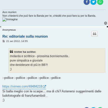
Ace reunion
Non chiederti che può fare la Banda per te, chiediti che puoi fare tu per la Banda.
Anonymous
Re: editoriale sulla reunion
M
21 set 2012, 14:55
e
s
s
trotter ha scritto:
a
g
motarda e scrittrice - prossima bonniemunita..
g
pure simpatica e gioviale
i
o
che desiderare di più in BB?!
;)
:-pollice :-pollice :-pollice :-pollice :-pollice
https://vimeo.com/49484218
Si balla meglio con le scarpe... ma di chi? Astenersi suggerimenti dalle
ludofotografe di franzfunamboli .
;)