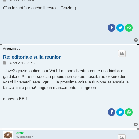
e
s
C'ha la stoffa e anche il resto... Grazie ;)
s
a
g
g
i
o
Anonymous
Re: editoriale sulla reunion
M
14 set 2012, 21:12
e
s
:-love2 grazie lo dico io a Voi !!! mi son divertita come una bimba a
s
gardaland !!!! e mi scoccia proprio non essere riuscita ad essere dei
a
g
vostri il venerdi' sera :-grr .... la prossima volta la riunione aziendale la
g
faccio finire prima! fingo un mancamento ! :mrgreen:
i
o
a presto BB !
dixie
Webmaster