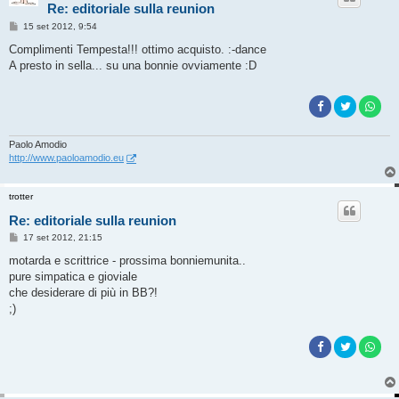
Re: editoriale sulla reunion
M
15 set 2012, 9:54
e
s
Complimenti Tempesta!!! ottimo acquisto. :-dance
s
A presto in sella... su una bonnie ovviamente :D
a
g
g
i
o
Paolo Amodio
http://www.paoloamodio.eu
trotter
Re: editoriale sulla reunion
M
17 set 2012, 21:15
e
s
motarda e scrittrice - prossima bonniemunita..
s
pure simpatica e gioviale
a
g
che desiderare di più in BB?!
g
;)
i
o