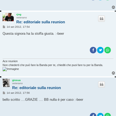
rjng
veterano
Re: editoriale sulla reunion
M
14 set 2012, 17:54
e
s
Questa signora ha la stoffa giusta. :-beer
s
a
g
g
i
o
Ace reunion
Non chiederti che può fare la Banda per te, chiediti che puoi fare tu per la Banda.
giosua
veterano
Re: editoriale sulla reunion
M
14 set 2012, 17:56
e
s
bello scritto ....GRAZIE .... BB nulla è per caso :-beer
s
a
g
g
i