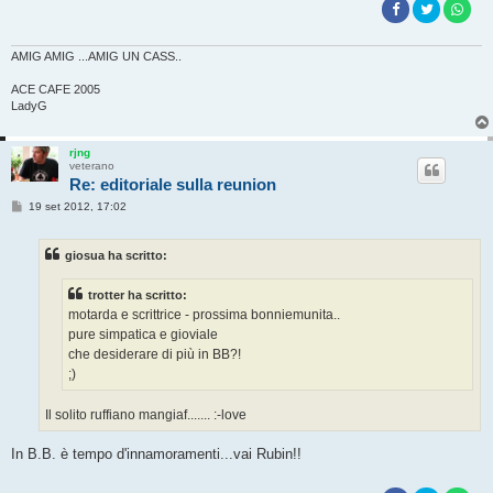
AMIG AMIG ...AMIG UN CASS..
ACE CAFE 2005
LadyG
rjng
veterano
Re: editoriale sulla reunion
M
19 set 2012, 17:02
e
s
s
giosua ha scritto:
a
g
g
trotter ha scritto:
i
o
motarda e scrittrice - prossima bonniemunita..
pure simpatica e gioviale
che desiderare di più in BB?!
;)
Il solito ruffiano mangiaf....... :-love
In B.B. è tempo d'innamoramenti...vai Rubin!!