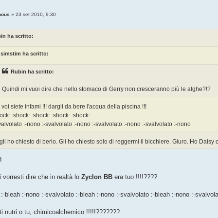
mous
»
23 set 2010, 9:30
in ha scritto:
simstim ha scritto:
Rubin ha scritto:
Quindi mi vuoi dire che nello stomaco di Gerry non cresceranno più le alghe?!?
voi siete infami !!! dargli da bere l'acqua della piscina !!!
ock: :shock: :shock: :shock: :shock:
valvolato :-nono :-svalvolato :-nono :-svalvolato :-nono :-svalvolato :-nono
gli ho chiesto di berlo. Gli ho chiesto solo di reggermi il bicchiere. Giuro. Ho Dais
H
 vorresti dire che in realtà lo
Zyclon BB
era tuo !!!!????
 :-bleah :-nono :-svalvolato :-bleah :-nono :-svalvolato :-bleah :-nono :-svalvol
i nutri o tu, chimicoalchemico !!!!!???????