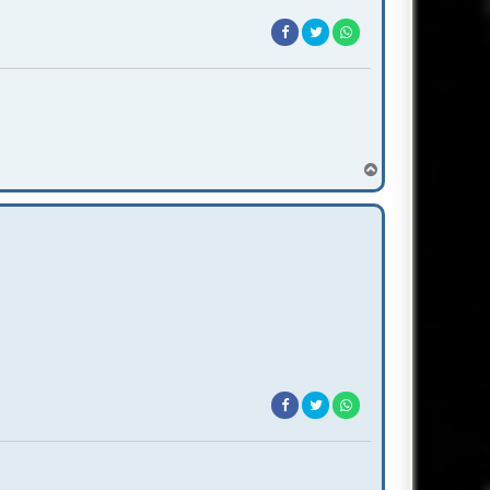
T
o
p