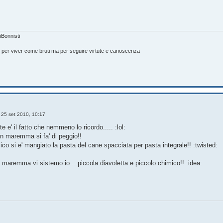
Bonnisti
e per viver come bruti ma per seguire virtute e canoscenza
»
25 set 2010, 10:17
 e' il fatto che nemmeno lo ricordo..... :lol:
 maremma si fa' di peggio!!
co si e' mangiato la pasta del cane spacciata per pasta integrale!! :twisted:
 maremma vi sistemo io....piccola diavoletta e piccolo chimico!! :idea: