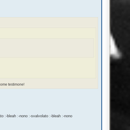
y come testimone!
ato :-bleah :-nono :-svalvolato :-bleah :-nono