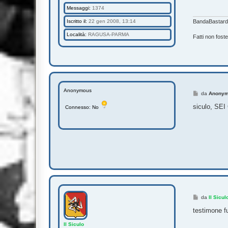
Messaggi:
1374
Iscritto il:
22 gen 2008, 13:14
BandaBastardi
Località:
RAGUSA-PARMA
Fatti non fost
Anonymous
M
da
Anony
e
s
siculo, SEI C
Connesso: No
s
a
g
g
i
o
M
da
Il Sicul
e
s
testimone f
s
a
Il Siculo
g