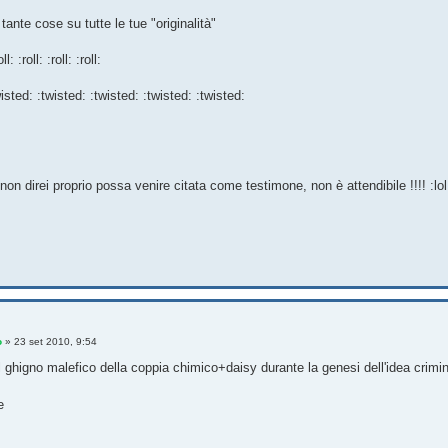
tante cose su tutte le tue "originalità"
oll: :roll: :roll: :roll:
wisted: :twisted: :twisted: :twisted: :twisted:
on direi proprio possa venire citata come testimone, non è attendibile !!!! :lol: :lo
o
»
23 set 2010, 9:54
il ghigno malefico della coppia chimico+daisy durante la genesi dell'idea criminal