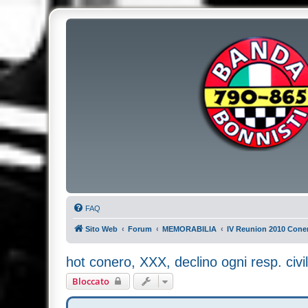
FAQ
Sito Web
Forum
MEMORABILIA
IV Reunion 2010 Cone
hot conero, XXX, declino ogni resp. civi
Bloccato