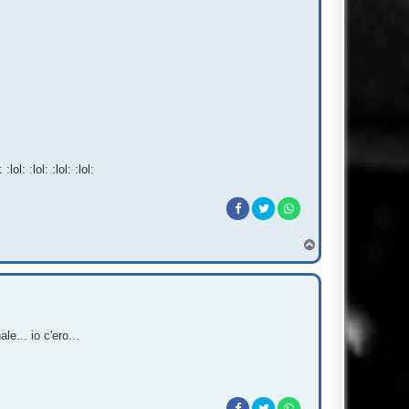
l: :lol: :lol: :lol:
T
o
p
e... io c'ero...