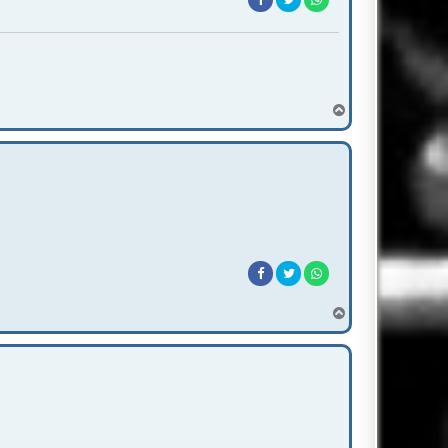
T
o
p
T
o
p