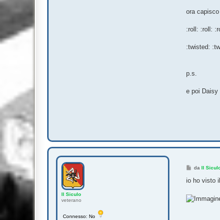
ora capisco 
:roll: :roll: :r
:twisted: :t
p.s.
e poi Daisy n
M
da
Il Sicul
e
s
io ho visto 
s
a
Il Siculo
g
veterano
g
i
o
Connesso: No