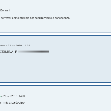
Bonnisti
e per viver come bruti ma per seguire virtute e canoscenza
mous
»
23 set 2010, 14:02
RIMINALE !!!!!!!!!!!!!!!!!!!!!!!!!!!!!!!
o
»
23 set 2010, 14:36
ui, mica partecipe