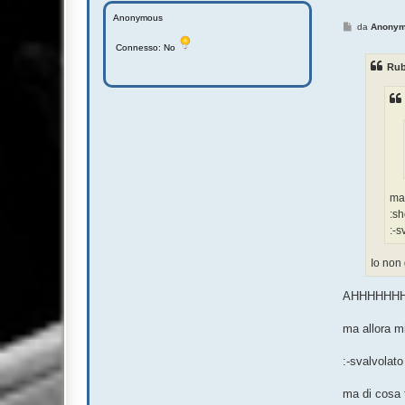
Anonymous
M
da
Anony
e
Connesso: No
s
s
Rub
a
g
g
i
o
ma 
:sh
:-s
Io non 
AHHHHHH
ma allora mi
:-svalvolato
ma di cosa t