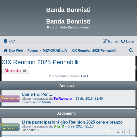
Banda Bonnisti
Banda Bonnisti
Il Forum della Banda Bonnisti
FAQ
Iscriviti
Login
C
Sito Web
Forum
MEMORABILIA
XIX Reunion 2025 Pennabilli
e
XIX Reunion 2025 Pennabilli
r
Bloccato
c
2 argomenti • Pagina
1
di
1
a
Annunci
Come Far Per....
Ultimo messaggio da
TerRamano
«
13 dic 2018, 21:40
Inviato in
Info forum
Argomenti
Lista partecipazioni giro Reunion 2025 cene e pranzo
Ultimo messaggio da
Sifu_D
«
5 set 2025, 21:16
Risposte:
55
1
2
3
4