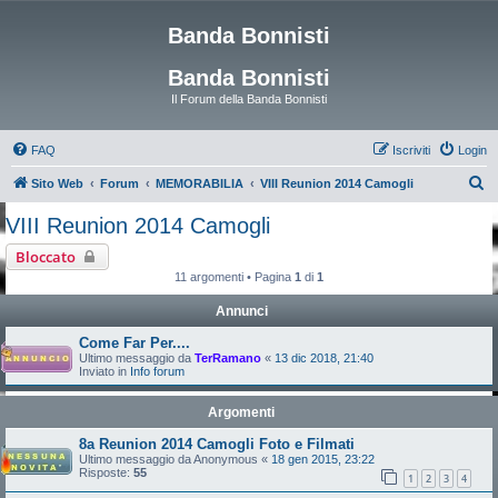
Banda Bonnisti
Banda Bonnisti
Il Forum della Banda Bonnisti
FAQ
Iscriviti
Login
C
Sito Web
Forum
MEMORABILIA
VIII Reunion 2014 Camogli
e
VIII Reunion 2014 Camogli
r
Bloccato
c
11 argomenti • Pagina
1
di
1
a
Annunci
Come Far Per....
Ultimo messaggio da
TerRamano
«
13 dic 2018, 21:40
Inviato in
Info forum
Argomenti
8a Reunion 2014 Camogli Foto e Filmati
Ultimo messaggio da
Anonymous
«
18 gen 2015, 23:22
Risposte:
55
1
2
3
4