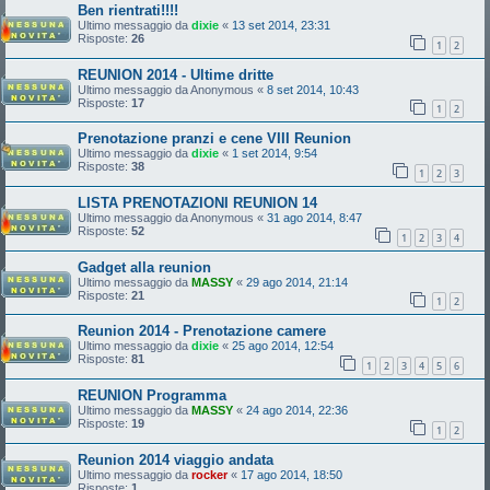
Ben rientrati!!!!
Ultimo messaggio da
dixie
«
13 set 2014, 23:31
Risposte:
26
1
2
REUNION 2014 - Ultime dritte
Ultimo messaggio da
Anonymous
«
8 set 2014, 10:43
Risposte:
17
1
2
Prenotazione pranzi e cene VIII Reunion
Ultimo messaggio da
dixie
«
1 set 2014, 9:54
Risposte:
38
1
2
3
LISTA PRENOTAZIONI REUNION 14
Ultimo messaggio da
Anonymous
«
31 ago 2014, 8:47
Risposte:
52
1
2
3
4
Gadget alla reunion
Ultimo messaggio da
MASSY
«
29 ago 2014, 21:14
Risposte:
21
1
2
Reunion 2014 - Prenotazione camere
Ultimo messaggio da
dixie
«
25 ago 2014, 12:54
Risposte:
81
1
2
3
4
5
6
REUNION Programma
Ultimo messaggio da
MASSY
«
24 ago 2014, 22:36
Risposte:
19
1
2
Reunion 2014 viaggio andata
Ultimo messaggio da
rocker
«
17 ago 2014, 18:50
Risposte:
1