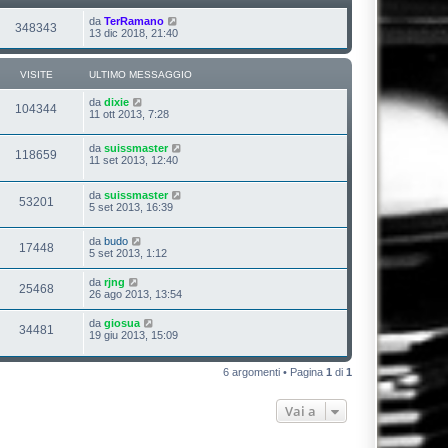
da
TerRamano
348343
13 dic 2018, 21:40
VISITE
ULTIMO MESSAGGIO
da
dixie
104344
11 ott 2013, 7:28
da
suissmaster
118659
11 set 2013, 12:40
da
suissmaster
53201
5 set 2013, 16:39
da
budo
17448
5 set 2013, 1:12
da
rjng
25468
26 ago 2013, 13:54
da
giosua
34481
19 giu 2013, 15:09
6 argomenti • Pagina
1
di
1
Vai a