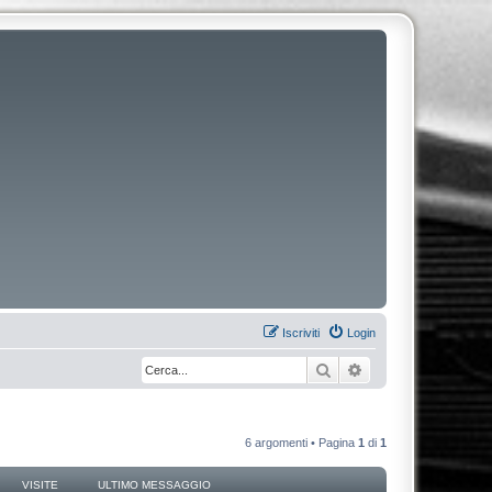
Iscriviti
Login
Cerca
Ricerca avanzata
6 argomenti • Pagina
1
di
1
VISITE
ULTIMO MESSAGGIO