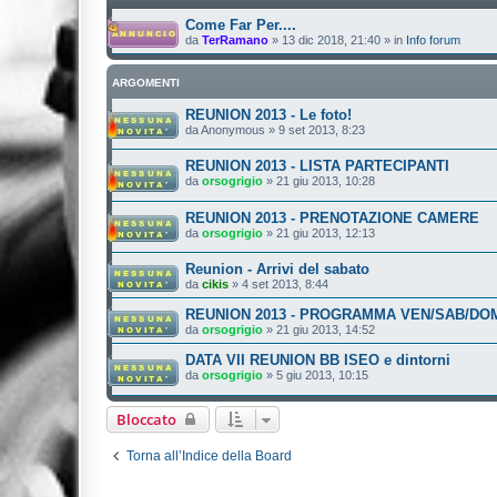
Come Far Per....
da
TerRamano
»
13 dic 2018, 21:40
» in
Info forum
ARGOMENTI
REUNION 2013 - Le foto!
da
Anonymous
»
9 set 2013, 8:23
REUNION 2013 - LISTA PARTECIPANTI
da
orsogrigio
»
21 giu 2013, 10:28
REUNION 2013 - PRENOTAZIONE CAMERE
da
orsogrigio
»
21 giu 2013, 12:13
Reunion - Arrivi del sabato
da
cikis
»
4 set 2013, 8:44
REUNION 2013 - PROGRAMMA VEN/SAB/DO
da
orsogrigio
»
21 giu 2013, 14:52
DATA VII REUNION BB ISEO e dintorni
da
orsogrigio
»
5 giu 2013, 10:15
Bloccato
Torna all’Indice della Board