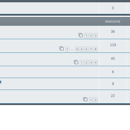
0
RISPOSTE
36
1
2
3
119
1
4
5
6
7
8
…
45
1
2
3
4
6
M
9
22
1
2