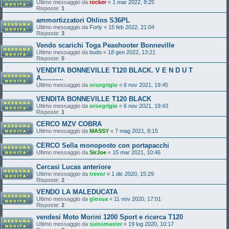
Ultimo messaggio da
rocker
«
1 mar 2022, 8:25
Risposte:
1
ammortizzatori Ohlins S36PL
Ultimo messaggio da
Forly
«
15 feb 2022, 21:04
Risposte:
3
Vendo scarichi Toga Peashooter Bonneville
Ultimo messaggio da
budo
«
18 gen 2022, 13:21
Risposte:
5
VENDITA BONNEVILLE T120 BLACK. V E N D U T
A...........
Ultimo messaggio da
orsogrigio
«
6 nov 2021, 19:45
VENDITA BONNEVILLE T120 BLACK
Ultimo messaggio da
orsogrigio
«
6 nov 2021, 19:43
Risposte:
1
CERCO MZV COBRA
Ultimo messaggio da
MASSY
«
7 mag 2021, 8:15
CERCO Sella monoposto con portapacchi
Ultimo messaggio da
SirJoe
«
15 mar 2021, 10:46
Cercasi Lucas anteriore
Ultimo messaggio da
trevor
«
1 dic 2020, 15:29
Risposte:
2
VENDO LA MALEDUCATA
Ultimo messaggio da
giosua
«
11 nov 2020, 17:01
Risposte:
2
vendesi Moto Morini 1200 Sport e ricerca T120
Ultimo messaggio da
suissmaster
«
19 lug 2020, 10:17