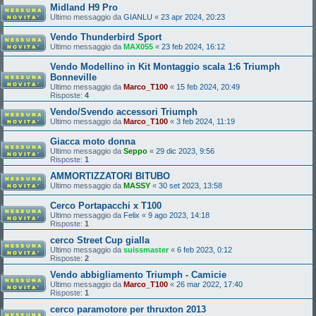
Midland H9 Pro
Ultimo messaggio da
GIANLU
«
23 apr 2024, 20:23
Vendo Thunderbird Sport
Ultimo messaggio da
MAX055
«
23 feb 2024, 16:12
Vendo Modellino in Kit Montaggio scala 1:6 Triumph
Bonneville
Ultimo messaggio da
Marco_T100
«
15 feb 2024, 20:49
Risposte:
4
Vendo/Svendo accessori Triumph
Ultimo messaggio da
Marco_T100
«
3 feb 2024, 11:19
Giacca moto donna
Ultimo messaggio da
Seppo
«
29 dic 2023, 9:56
Risposte:
1
AMMORTIZZATORI BITUBO
Ultimo messaggio da
MASSY
«
30 set 2023, 13:58
Cerco Portapacchi x T100
Ultimo messaggio da
Felix
«
9 ago 2023, 14:18
Risposte:
1
cerco Street Cup gialla
Ultimo messaggio da
suissmaster
«
6 feb 2023, 0:12
Risposte:
2
Vendo abbigliamento Triumph - Camicie
Ultimo messaggio da
Marco_T100
«
26 mar 2022, 17:40
Risposte:
1
cerco paramotore per thruxton 2013