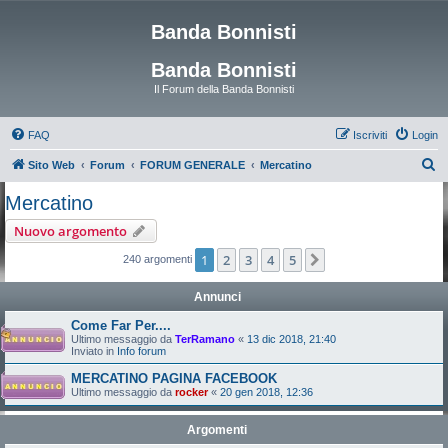
Banda Bonnisti
Banda Bonnisti
Il Forum della Banda Bonnisti
FAQ
Iscriviti
Login
C
Sito Web
Forum
FORUM GENERALE
Mercatino
e
Mercatino
r
Nuovo argomento
c
1
2
3
4
5
Prossimo
240 argomenti
a
Annunci
Come Far Per....
Ultimo messaggio da
TerRamano
«
13 dic 2018, 21:40
Inviato in
Info forum
MERCATINO PAGINA FACEBOOK
Ultimo messaggio da
rocker
«
20 gen 2018, 12:36
Argomenti