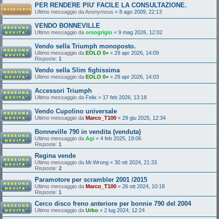
PER RENDERE PIU' FACILE LA CONSULTAZIONE.
Ultimo messaggio da
Anonymous
«
8 ago 2009, 22:13
VENDO BONNEVILLE
Ultimo messaggio da
orsogrigio
«
9 mag 2026, 12:02
Vendo sella Triumph monoposto.
Ultimo messaggio da
EOLO 0+
«
29 apr 2026, 14:09
Risposte:
1
Vendo sella Slim fighissima
Ultimo messaggio da
EOLO 0+
«
29 apr 2026, 14:03
Accessori Triumph
Ultimo messaggio da
Felix
«
17 feb 2026, 13:18
Vendo Cupolino universale
Ultimo messaggio da
Marco_T100
«
29 giu 2025, 12:34
Bonneville 790 in vendita (venduta)
Ultimo messaggio da
Agi
«
4 feb 2025, 19:06
Risposte:
1
Regina vende
Ultimo messaggio da
Mr.Wrong
«
30 ott 2024, 21:33
Risposte:
2
Paramotore per scrambler 2001 /2015
Ultimo messaggio da
Marco_T100
«
26 ott 2024, 10:18
Risposte:
1
Cerco disco freno anteriore per bonnie 790 del 2004
Ultimo messaggio da
Urbo
«
2 lug 2024, 12:24