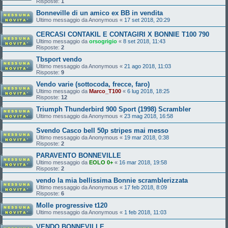
Risposte:
1
Bonneville di un amico ex BB in vendita
Ultimo messaggio da
Anonymous
«
17 set 2018, 20:29
CERCASI CONTAKIL E CONTAGIRI X BONNIE T100 790
Ultimo messaggio da
orsogrigio
«
8 set 2018, 11:43
Risposte:
2
Tbsport vendo
Ultimo messaggio da
Anonymous
«
21 ago 2018, 11:03
Risposte:
9
Vendo varie (sottocoda, frecce, faro)
Ultimo messaggio da
Marco_T100
«
6 lug 2018, 18:25
Risposte:
12
Triumph Thunderbird 900 Sport (1998) Scrambler
Ultimo messaggio da
Anonymous
«
23 mag 2018, 16:58
Svendo Casco bell 50p stripes mai messo
Ultimo messaggio da
Anonymous
«
19 mar 2018, 0:38
Risposte:
2
PARAVENTO BONNEVILLE
Ultimo messaggio da
EOLO 0+
«
16 mar 2018, 19:58
Risposte:
2
vendo la mia bellissima Bonnie scramblerizzata
Ultimo messaggio da
Anonymous
«
17 feb 2018, 8:09
Risposte:
6
Molle progressive t120
Ultimo messaggio da
Anonymous
«
1 feb 2018, 11:03
VENDO BONNEVILLE