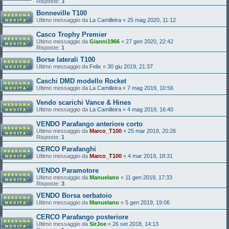
Risposte:
3
Bonneville T100
Ultimo messaggio da
La Camilleira
«
25 mag 2020, 11:12
Casco Trophy Premier
Ultimo messaggio da
Gianni1966
«
27 gen 2020, 22:42
Risposte:
1
Borse laterali T100
Ultimo messaggio da
Felix
«
30 giu 2019, 21:37
Caschi DMD modello Rocket
Ultimo messaggio da
La Camilleira
«
7 mag 2019, 10:56
Vendo scarichi Vance & Hines
Ultimo messaggio da
La Camilleira
«
4 mag 2019, 16:40
VENDO Parafango anteriore corto
Ultimo messaggio da
Marco_T100
«
25 mar 2019, 20:26
Risposte:
1
CERCO Parafanghi
Ultimo messaggio da
Marco_T100
«
4 mar 2019, 18:31
VENDO Paramotore
Ultimo messaggio da
Manuelano
«
11 gen 2019, 17:33
Risposte:
3
VENDO Borsa serbatoio
Ultimo messaggio da
Manuelano
«
5 gen 2019, 19:06
CERCO Parafango posteriore
Ultimo messaggio da
SirJoe
«
26 set 2018, 14:13