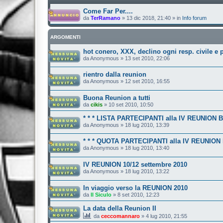
Come Far Per....
da
TerRamano
»
13 dic 2018, 21:40
» in
Info forum
ARGOMENTI
hot conero, XXX, declino ogni resp. civile e 
da
Anonymous
»
13 set 2010, 22:06
rientro dalla reunion
da
Anonymous
»
12 set 2010, 16:55
Buona Reunion a tutti
da
cikis
»
10 set 2010, 10:50
* * * LISTA PARTECIPANTI alla IV REUNION 
da
Anonymous
»
18 lug 2010, 13:39
* * * QUOTA PARTECIPANTI alla IV REUNION
da
Anonymous
»
18 lug 2010, 13:40
IV REUNION 10/12 settembre 2010
da
Anonymous
»
18 lug 2010, 13:22
In viaggio verso la REUNION 2010
da
Il Siculo
»
8 set 2010, 12:23
La data della Reunion II
da
ceccomannaro
»
4 lug 2010, 21:55