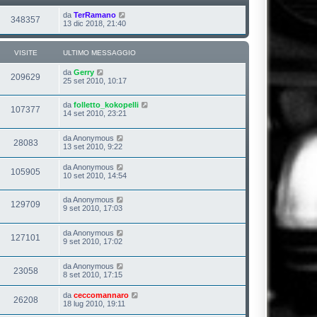
da
TerRamano
348357
13 dic 2018, 21:40
VISITE
ULTIMO MESSAGGIO
da
Gerry
209629
25 set 2010, 10:17
da
folletto_kokopelli
107377
14 set 2010, 23:21
da
Anonymous
28083
13 set 2010, 9:22
da
Anonymous
105905
10 set 2010, 14:54
da
Anonymous
129709
9 set 2010, 17:03
da
Anonymous
127101
9 set 2010, 17:02
da
Anonymous
23058
8 set 2010, 17:15
da
ceccomannaro
26208
18 lug 2010, 19:11