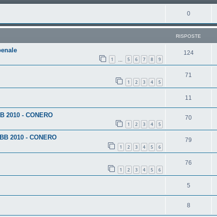
0
RISPOSTE
penale
124
1
5
6
7
8
9
…
71
1
2
3
4
5
11
BB 2010 - CONERO
70
1
2
3
4
5
 BB 2010 - CONERO
79
1
2
3
4
5
6
76
1
2
3
4
5
6
5
8