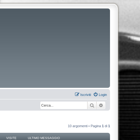
Iscriviti
Login
Cerca
Ricerca avanzata
10 argomenti • Pagina
1
di
1
VISITE
ULTIMO MESSAGGIO