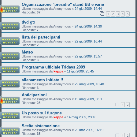
Organizzazione "presidio" stand BB e varie
Ultimo messaggio da
Anonymous
«
24 giu 2009, 14:44
Risposte:
67
1
2
3
4
5
dvd gtr
Ultimo messaggio da
Anonymous
«
24 giu 2009, 14:30
Risposte:
7
lista dei partecipanti
Ultimo messaggio da
Anonymous
«
22 giu 2009, 16:44
Risposte:
2
Meteo
Ultimo messaggio da
Anonymous
«
22 giu 2009, 13:57
Risposte:
3
Programma ufficiale Tridays 2009
Ultimo messaggio da
kappa
«
11 giu 2009, 23:45
allenamento initiato !!
Ultimo messaggio da
Anonymous
«
29 mag 2009, 10:40
Risposte:
6
Anticipazioni...
Ultimo messaggio da
Anonymous
«
15 mag 2009, 0:51
Risposte:
28
1
2
Un posto sul furgone
Ultimo messaggio da
kappa
«
14 mag 2009, 23:10
Scelta sistemazione
Ultimo messaggio da
Anonymous
«
25 mar 2009, 16:19
Risposte:
15
1
2