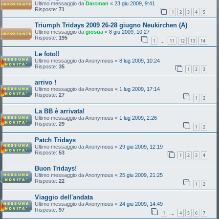
Ultimo messaggio da
Darcman
«
23 giu 2009, 9:41
Risposte:
71
1
2
3
4
5
Triumph Tridays 2009 26-28 giugno Neukirchen (A)
Ultimo messaggio da
giosua
«
8 giu 2009, 10:27
Risposte:
195
1
11
12
13
14
…
Le foto!!
Ultimo messaggio da
Anonymous
«
8 lug 2009, 10:24
Risposte:
35
1
2
3
arrivo !
Ultimo messaggio da
Anonymous
«
1 lug 2009, 17:14
Risposte:
27
1
2
La BB è arrivata!
Ultimo messaggio da
Anonymous
«
1 lug 2009, 2:26
Risposte:
29
1
2
Patch Tridays
Ultimo messaggio da
Anonymous
«
29 giu 2009, 12:19
Risposte:
53
1
2
3
4
Buon Tridays!
Ultimo messaggio da
Anonymous
«
25 giu 2009, 21:25
Risposte:
22
1
2
Viaggio dell'andata
Ultimo messaggio da
Anonymous
«
24 giu 2009, 14:49
Risposte:
97
1
4
5
6
7
…