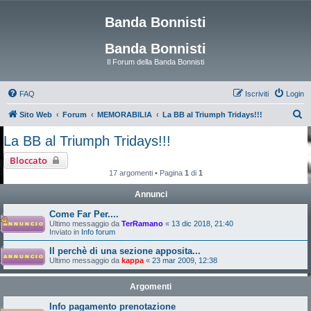
Banda Bonnisti
Banda Bonnisti
Il Forum della Banda Bonnisti
FAQ
Iscriviti
Login
C
Sito Web
Forum
MEMORABILIA
La BB al Triumph Tridays!!!
e
La BB al Triumph Tridays!!!
r
Bloccato
c
17 argomenti • Pagina
1
di
1
a
Annunci
Come Far Per....
Ultimo messaggio da
TerRamano
«
13 dic 2018, 21:40
Inviato in
Info forum
Il perchè di una sezione apposita...
Ultimo messaggio da
kappa
«
23 mar 2009, 12:38
Argomenti
Info pagamento prenotazione