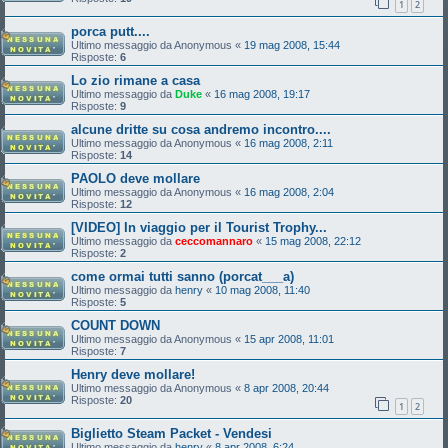
1
2
porca putt....
Ultimo messaggio da
Anonymous
«
19 mag 2008, 15:44
Risposte:
6
Lo zio rimane a casa
Ultimo messaggio da
Duke
«
16 mag 2008, 19:17
Risposte:
9
alcune dritte su cosa andremo incontro....
Ultimo messaggio da
Anonymous
«
16 mag 2008, 2:11
Risposte:
14
PAOLO deve mollare
Ultimo messaggio da
Anonymous
«
16 mag 2008, 2:04
Risposte:
12
[VIDEO] In viaggio per il Tourist Trophy...
Ultimo messaggio da
ceccomannaro
«
15 mag 2008, 22:12
Risposte:
2
come ormai tutti sanno (porcat___a)
Ultimo messaggio da
henry
«
10 mag 2008, 11:40
Risposte:
5
COUNT DOWN
Ultimo messaggio da
Anonymous
«
15 apr 2008, 11:01
Risposte:
7
Henry deve mollare!
Ultimo messaggio da
Anonymous
«
8 apr 2008, 20:44
Risposte:
20
1
2
Biglietto Steam Packet - Vendesi
Ultimo messaggio da
henry
«
8 apr 2008, 6:24