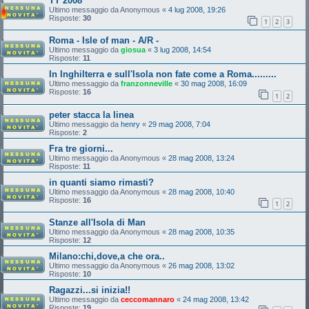
TT 2008
Ultimo messaggio da
Anonymous
«
4 lug 2008, 19:26
Risposte:
30
1
2
3
Roma - Isle of man - A/R -
Ultimo messaggio da
giosua
«
3 lug 2008, 14:54
Risposte:
11
In Inghilterra e sull'Isola non fate come a Roma.........
Ultimo messaggio da
franzonneville
«
30 mag 2008, 16:09
Risposte:
16
1
2
peter stacca la linea
Ultimo messaggio da
henry
«
29 mag 2008, 7:04
Risposte:
2
Fra tre giorni...
Ultimo messaggio da
Anonymous
«
28 mag 2008, 13:24
Risposte:
11
in quanti siamo rimasti?
Ultimo messaggio da
Anonymous
«
28 mag 2008, 10:40
Risposte:
16
1
2
Stanze all'Isola di Man
Ultimo messaggio da
Anonymous
«
28 mag 2008, 10:35
Risposte:
12
Milano:chi,dove,a che ora..
Ultimo messaggio da
Anonymous
«
26 mag 2008, 13:02
Risposte:
10
Ragazzi...si inizia!!
Ultimo messaggio da
ceccomannaro
«
24 mag 2008, 13:42
Risposte:
19