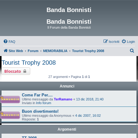
Banda Bonnisti
Banda Bonnisti
Il Forum della Banda Bonnisti
FAQ
Iscriviti
Login
C
Sito Web
Forum
MEMORABILIA
Tourist Trophy 2008
e
Tourist Trophy 2008
r
Bloccato
c
27 argomenti • Pagina
1
di
1
a
Annunci
Come Far Per....
Ultimo messaggio da
TerRamano
«
13 dic 2018, 21:40
Inviato in
Info forum
Buon divertimento!
Ultimo messaggio da
Anonymous
«
4 dic 2007, 16:02
Risposte:
1
Argomenti