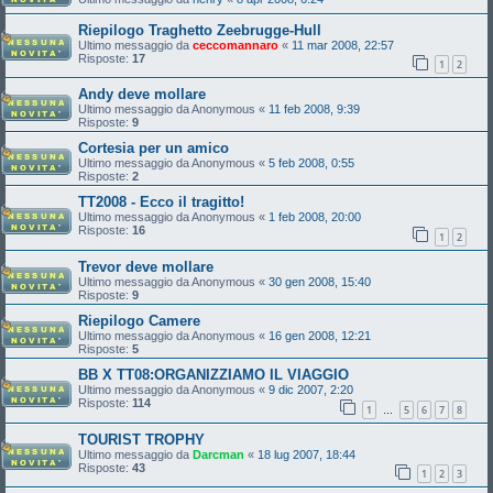
Riepilogo Traghetto Zeebrugge-Hull
Ultimo messaggio da
ceccomannaro
«
11 mar 2008, 22:57
Risposte:
17
1
2
Andy deve mollare
Ultimo messaggio da
Anonymous
«
11 feb 2008, 9:39
Risposte:
9
Cortesia per un amico
Ultimo messaggio da
Anonymous
«
5 feb 2008, 0:55
Risposte:
2
TT2008 - Ecco il tragitto!
Ultimo messaggio da
Anonymous
«
1 feb 2008, 20:00
Risposte:
16
1
2
Trevor deve mollare
Ultimo messaggio da
Anonymous
«
30 gen 2008, 15:40
Risposte:
9
Riepilogo Camere
Ultimo messaggio da
Anonymous
«
16 gen 2008, 12:21
Risposte:
5
BB X TT08:ORGANIZZIAMO IL VIAGGIO
Ultimo messaggio da
Anonymous
«
9 dic 2007, 2:20
Risposte:
114
1
5
6
7
8
…
TOURIST TROPHY
Ultimo messaggio da
Darcman
«
18 lug 2007, 18:44
Risposte:
43
1
2
3