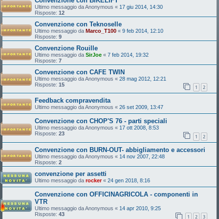
Convenzione con BIKELIFT
Ultimo messaggio da
Anonymous
«
17 giu 2014, 14:30
Risposte:
12
Convenzione con Teknoselle
Ultimo messaggio da
Marco_T100
«
9 feb 2014, 12:10
Risposte:
9
Convenzione Rouille
Ultimo messaggio da
SirJoe
«
7 feb 2014, 19:32
Risposte:
7
Convenzione con CAFE TWIN
Ultimo messaggio da
Anonymous
«
28 mag 2012, 12:21
Risposte:
15
1
2
Feedback compravendita
Ultimo messaggio da
Anonymous
«
26 set 2009, 13:47
Convenzione con CHOP'S 76 - parti speciali
Ultimo messaggio da
Anonymous
«
17 ott 2008, 8:53
Risposte:
23
1
2
Convenzione con BURN-OUT- abbigliamento e accessori
Ultimo messaggio da
Anonymous
«
14 nov 2007, 22:48
Risposte:
2
convenzione per assetti
Ultimo messaggio da
rocker
«
24 gen 2018, 8:16
Convenzione con OFFICINAGRICOLA - componenti in
VTR
Ultimo messaggio da
Anonymous
«
14 apr 2010, 9:25
Risposte:
43
1
2
3