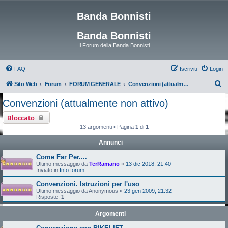
Banda Bonnisti
Banda Bonnisti
Il Forum della Banda Bonnisti
FAQ
Iscriviti
Login
C
Sito Web
Forum
FORUM GENERALE
Convenzioni (attualmente non attivo)
e
Convenzioni (attualmente non attivo)
r
Bloccato
c
13 argomenti • Pagina
1
di
1
a
Annunci
Come Far Per....
Ultimo messaggio da
TerRamano
«
13 dic 2018, 21:40
Inviato in
Info forum
Convenzioni. Istruzioni per l'uso
Ultimo messaggio da
Anonymous
«
23 gen 2009, 21:32
Risposte:
1
Argomenti