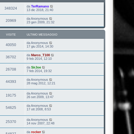
da
TerRamano
348324
13 dic 2018, 21:40
da
Anonymous
20969
23 gen 2009, 21:32
VISITE
ULTIMO MESSAGGIO
da
Anonymous
40050
17 giu 2014, 14:30
da
Marco_T100
36702
9 feb 2014, 12:10
da
SirJoe
26708
7 feb 2014, 19:32
da
Anonymous
44393
28 mag 2012, 12:21
da
Anonymous
19175
26 set 2009, 13:47
da
Anonymous
54625
17 ott 2008, 8:53
da
Anonymous
25370
14 nov 2007, 22:48
da
rocker
54827