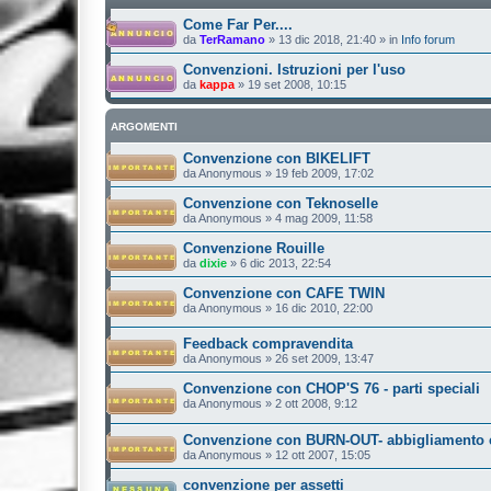
Come Far Per....
da
TerRamano
»
13 dic 2018, 21:40
» in
Info forum
Convenzioni. Istruzioni per l'uso
da
kappa
»
19 set 2008, 10:15
ARGOMENTI
Convenzione con BIKELIFT
da
Anonymous
»
19 feb 2009, 17:02
Convenzione con Teknoselle
da
Anonymous
»
4 mag 2009, 11:58
Convenzione Rouille
da
dixie
»
6 dic 2013, 22:54
Convenzione con CAFE TWIN
da
Anonymous
»
16 dic 2010, 22:00
Feedback compravendita
da
Anonymous
»
26 set 2009, 13:47
Convenzione con CHOP'S 76 - parti speciali
da
Anonymous
»
2 ott 2008, 9:12
Convenzione con BURN-OUT- abbigliamento e
da
Anonymous
»
12 ott 2007, 15:05
convenzione per assetti