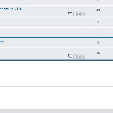
nenti in VTR
43
1
2
3
3
1
ing
0
36
1
2
3