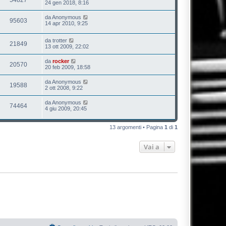
24 gen 2018, 8:16
da
Anonymous
95603
14 apr 2010, 9:25
da
trotter
21849
13 ott 2009, 22:02
da
rocker
20570
20 feb 2009, 18:58
da
Anonymous
19588
2 ott 2008, 9:22
da
Anonymous
74464
4 giu 2009, 20:45
13 argomenti • Pagina
1
di
1
Vai a