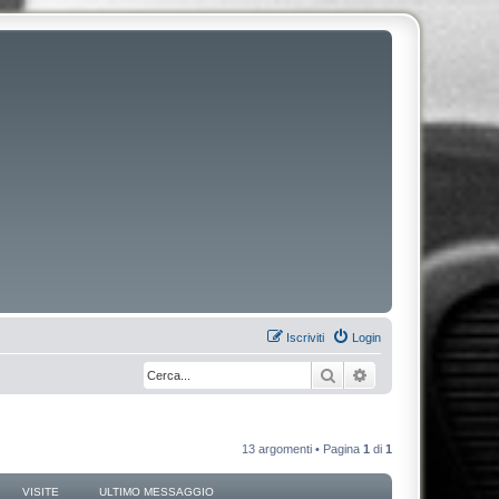
Iscriviti
Login
Cerca
Ricerca avanzata
13 argomenti • Pagina
1
di
1
VISITE
ULTIMO MESSAGGIO