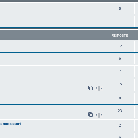
0
1
RISPOSTE
12
9
7
15
1
2
0
23
1
2
 accessori
2
0