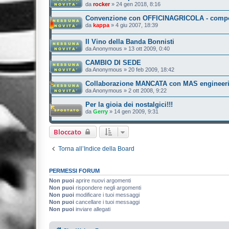
da
rocker
»
24 gen 2018, 8:16
Convenzione con OFFICINAGRICOLA - compo
da
kappa
»
4 giu 2007, 18:39
Il Vino della Banda Bonnisti
da
Anonymous
»
13 ott 2009, 0:40
CAMBIO DI SEDE
da
Anonymous
»
20 feb 2009, 18:42
Collaborazione MANCATA con MAS engineer
da
Anonymous
»
2 ott 2008, 9:22
Per la gioia dei nostalgici!!!
da
Gerry
»
14 gen 2009, 9:31
Bloccato
Torna all’Indice della Board
PERMESSI FORUM
Non puoi
aprire nuovi argomenti
Non puoi
rispondere negli argomenti
Non puoi
modificare i tuoi messaggi
Non puoi
cancellare i tuoi messaggi
Non puoi
inviare allegati