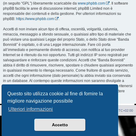
(in seguito “GPL”) liberamente scaricabile da
www.phpbb.com
. Il software
phpBB facilita le aree di discussione internet; phpBB Limited non è
responsabile dei contenuti e della gestione. Per ulteriori informazioni su
phpBB:
https://www.phpbb.com
.
Accetti di non inviare alcun tipo di offesa, oscenità, volgarità, calunnia,
minaccia, messaggio a sfondo sessuale, o qualsiasi altro tipo di materiale che
può violare una qualsiasi Legge del proprio Stato, o dello Stato dove “Banda
Bonnisti” è ospitato, o di una Legge internazionale. Fare ciò porta
all’immediato e permanente divieto di accesso, con notifica al tuo provider
Internet se è ritenuto da noi opportuno. Tutti gli indirizzi IP sono registrati per
salvaguardare e rinforzare queste condizioni. Accetti che “Banda Bonnisti”
abbia il diritto di rimuovere, riscrivere, spostare o chiudere qualsiasi argomento
in qualsiasi momento lo ritenga necessario. Come fruitore di questo servizio,
accetti che ogni informazione (dato personale) tu abbia inviato sia conservata
in un database. Al contempo queste informazioni non saranno divulgate a
nessuno senza il tuo consenso, né “Banda Bonnisti” o phpBB sono da ritenersi
responsabili per qualsiasi violazione al sistema che possa compromettere
Questo sito utilizza cookie al fine di fornire la
queste informazioni.
migliore navigazione possibile
Ulteriori informazioni
Sito Web
Forum
Cancella cookie
Tutti gli orari sono
UTC+02:00
Creato da
phpBB
® Forum Software © phpBB Limited
Accetto
Traduzione Italiana
phpBB-Italia.it
AIF_COPYRIGHT
Privacy
|
Condizioni