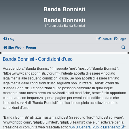
Banda Bonnisti
Banda Bonnisti
Il Forum della Banda Bonnisti
FAQ
Iscriviti
Login
C
Sito Web
Forum
e
Banda Bonnisti - Condizioni d’uso
r
c
Accedendo a “Banda Bonnisti” (in seguito “noi”, “nostro”, “Banda Bonnisti”,
“https://www.bandabonnisti.it/forum”), l’utente accetta di essere vincolato
a
legalmente alle seguenti condizioni d’uso. Se non accetti di essere limitato
legalmente dalle condizioni d’uso seguenti non utilizzare i servizi offerti da
“Banda Bonnisti”. Le condizioni d’uso possono cambiare in qualunque
momento, sarà nostra premura avvisarti di tali modifiche, benché sia opportuno
controllare con frequenza queste pagine per eventuali modifiche, dato che
l’uso dei servizi di “Banda Bonnisti” implica la completa accettazione delle
condizioni d’uso.
“Banda Bonnisti” utilizza il sistema phpBB (in seguito “loro”, “phpBB software”,
“www.phpbb.com”, “phpBB Limited”, “phpBB Teams”) che è un software per la
creazione di comunità web rilasciata sotto “
GNU General Public License v2
”