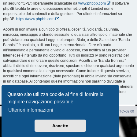
(in seguito “GPL”) liberamente scaricabile da
www.phpbb.com
. Il software
phpBB facilita le aree di discussione internet; phpBB Limited non è
responsabile dei contenuti e della gestione. Per ulteriori informazioni su
phpBB:
https://www.phpbb.com
.
Accetti di non inviare alcun tipo di offesa, oscenità, volgarità, calunnia,
minaccia, messaggio a sfondo sessuale, o qualsiasi altro tipo di materiale che
può violare una qualsiasi Legge del proprio Stato, o dello Stato dove “Banda
Bonnisti” è ospitato, o di una Legge internazionale. Fare ciò porta
all’immediato e permanente divieto di accesso, con notifica al tuo provider
Internet se è ritenuto da noi opportuno. Tutti gli indirizzi IP sono registrati per
salvaguardare e rinforzare queste condizioni. Accetti che “Banda Bonnisti”
abbia il diritto di rimuovere, riscrivere, spostare o chiudere qualsiasi argomento
in qualsiasi momento lo ritenga necessario. Come fruitore di questo servizio,
accetti che ogni informazione (dato personale) tu abbia inviato sia conservata
in un database. Al contempo queste informazioni non saranno divulgate a
nessuno senza il tuo consenso, né “Banda Bonnisti” o phpBB sono da ritenersi
responsabili per qualsiasi violazione al sistema che possa compromettere
Questo sito utilizza cookie al fine di fornire la
queste informazioni.
migliore navigazione possibile
Ulteriori informazioni
Sito Web
Forum
Cancella cookie
Tutti gli orari sono
UTC+02:00
Creato da
phpBB
® Forum Software © phpBB Limited
Accetto
Traduzione Italiana
phpBB-Italia.it
AIF_COPYRIGHT
Privacy
|
Condizioni