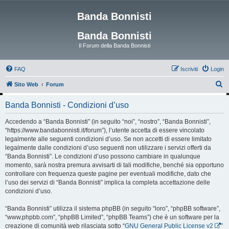
Banda Bonnisti
Banda Bonnisti
Il Forum della Banda Bonnisti
FAQ
Iscriviti
Login
C
Sito Web
Forum
e
Banda Bonnisti - Condizioni d’uso
r
c
Accedendo a “Banda Bonnisti” (in seguito “noi”, “nostro”, “Banda Bonnisti”,
“https://www.bandabonnisti.it/forum”), l’utente accetta di essere vincolato
a
legalmente alle seguenti condizioni d’uso. Se non accetti di essere limitato
legalmente dalle condizioni d’uso seguenti non utilizzare i servizi offerti da
“Banda Bonnisti”. Le condizioni d’uso possono cambiare in qualunque
momento, sarà nostra premura avvisarti di tali modifiche, benché sia opportuno
controllare con frequenza queste pagine per eventuali modifiche, dato che
l’uso dei servizi di “Banda Bonnisti” implica la completa accettazione delle
condizioni d’uso.
“Banda Bonnisti” utilizza il sistema phpBB (in seguito “loro”, “phpBB software”,
“www.phpbb.com”, “phpBB Limited”, “phpBB Teams”) che è un software per la
creazione di comunità web rilasciata sotto “
GNU General Public License v2
”