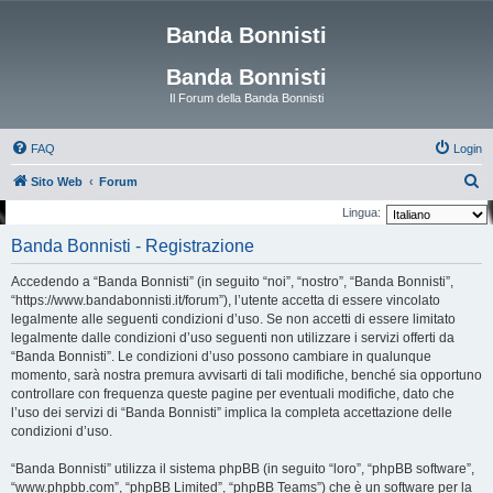
Banda Bonnisti
Banda Bonnisti
Il Forum della Banda Bonnisti
FAQ
Login
C
Sito Web
Forum
e
Lingua:
r
Banda Bonnisti - Registrazione
c
Accedendo a “Banda Bonnisti” (in seguito “noi”, “nostro”, “Banda Bonnisti”,
a
“https://www.bandabonnisti.it/forum”), l’utente accetta di essere vincolato
legalmente alle seguenti condizioni d’uso. Se non accetti di essere limitato
legalmente dalle condizioni d’uso seguenti non utilizzare i servizi offerti da
“Banda Bonnisti”. Le condizioni d’uso possono cambiare in qualunque
momento, sarà nostra premura avvisarti di tali modifiche, benché sia opportuno
controllare con frequenza queste pagine per eventuali modifiche, dato che
l’uso dei servizi di “Banda Bonnisti” implica la completa accettazione delle
condizioni d’uso.
“Banda Bonnisti” utilizza il sistema phpBB (in seguito “loro”, “phpBB software”,
“www.phpbb.com”, “phpBB Limited”, “phpBB Teams”) che è un software per la