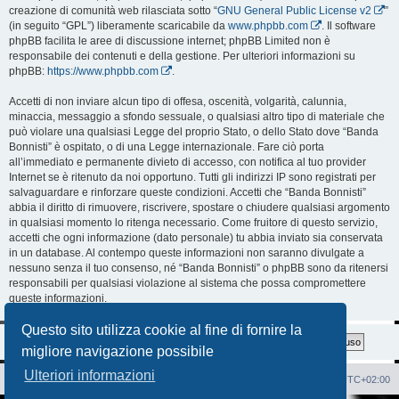
creazione di comunità web rilasciata sotto “
GNU General Public License v2
”
(in seguito “GPL”) liberamente scaricabile da
www.phpbb.com
. Il software
phpBB facilita le aree di discussione internet; phpBB Limited non è
responsabile dei contenuti e della gestione. Per ulteriori informazioni su
phpBB:
https://www.phpbb.com
.
Accetti di non inviare alcun tipo di offesa, oscenità, volgarità, calunnia,
minaccia, messaggio a sfondo sessuale, o qualsiasi altro tipo di materiale che
può violare una qualsiasi Legge del proprio Stato, o dello Stato dove “Banda
Bonnisti” è ospitato, o di una Legge internazionale. Fare ciò porta
all’immediato e permanente divieto di accesso, con notifica al tuo provider
Internet se è ritenuto da noi opportuno. Tutti gli indirizzi IP sono registrati per
salvaguardare e rinforzare queste condizioni. Accetti che “Banda Bonnisti”
abbia il diritto di rimuovere, riscrivere, spostare o chiudere qualsiasi argomento
in qualsiasi momento lo ritenga necessario. Come fruitore di questo servizio,
accetti che ogni informazione (dato personale) tu abbia inviato sia conservata
in un database. Al contempo queste informazioni non saranno divulgate a
nessuno senza il tuo consenso, né “Banda Bonnisti” o phpBB sono da ritenersi
responsabili per qualsiasi violazione al sistema che possa compromettere
queste informazioni.
Questo sito utilizza cookie al fine di fornire la
migliore navigazione possibile
Ulteriori informazioni
Sito Web
Forum
Cancella cookie
Tutti gli orari sono
UTC+02:00