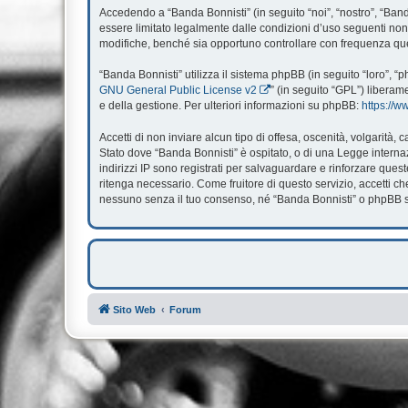
Accedendo a “Banda Bonnisti” (in seguito “noi”, “nostro”, “Banda
essere limitato legalmente dalle condizioni d’uso seguenti non 
modifiche, benché sia opportuno controllare con frequenza ques
“Banda Bonnisti” utilizza il sistema phpBB (in seguito “loro”,
GNU General Public License v2
” (in seguito “GPL”) liberam
e della gestione. Per ulteriori informazioni su phpBB:
https://
Accetti di non inviare alcun tipo di offesa, oscenità, volgarità
Stato dove “Banda Bonnisti” è ospitato, o di una Legge internazi
indirizzi IP sono registrati per salvaguardare e rinforzare ques
ritenga necessario. Come fruitore di questo servizio, accetti 
nessuno senza il tuo consenso, né “Banda Bonnisti” o phpBB so
Sito Web
Forum