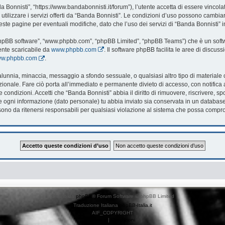
 Bonnisti”, “https://www.bandabonnisti.it/forum”), l’utente accetta di essere vincol
utilizzare i servizi offerti da “Banda Bonnisti”. Le condizioni d’uso possono cambi
te pagine per eventuali modifiche, dato che l’uso dei servizi di “Banda Bonnisti” i
 “phpBB software”, “www.phpbb.com”, “phpBB Limited”, “phpBB Teams”) che è un softwa
ente scaricabile da
www.phpbb.com
. Il software phpBB facilita le aree di discu
www.phpbb.com
.
, calunnia, minaccia, messaggio a sfondo sessuale, o qualsiasi altro tipo di material
onale. Fare ciò porta all’immediato e permanente divieto di accesso, con notifica al 
te condizioni. Accetti che “Banda Bonnisti” abbia il diritto di rimuovere, riscrivere
che ogni informazione (dato personale) tu abbia inviato sia conservata in un databa
no da ritenersi responsabili per qualsiasi violazione al sistema che possa compr
Creato da
phpBB
® Forum Software © phpBB Limited
Traduzione Italiana
phpBB-Italia.it
AIF_COPYRIGHT
Privacy
|
Condizioni