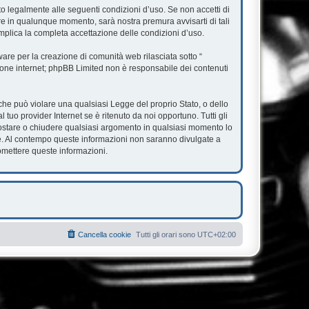
ato legalmente alle seguenti condizioni d’uso. Se non accetti di
are in qualunque momento, sarà nostra premura avvisarti di tali
mplica la completa accettazione delle condizioni d’uso.
re per la creazione di comunità web rilasciata sotto “
ssione internet; phpBB Limited non è responsabile dei contenuti
e che può violare una qualsiasi Legge del proprio Stato, o dello
tuo provider Internet se è ritenuto da noi opportuno. Tutti gli
, spostare o chiudere qualsiasi argomento in qualsiasi momento lo
se. Al contempo queste informazioni non saranno divulgate a
omettere queste informazioni.
Cancella cookie
Tutti gli orari sono
UTC+02:00