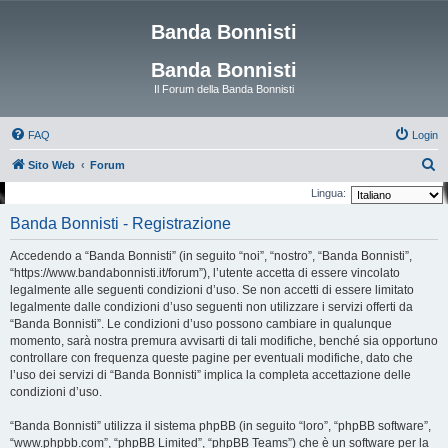
Banda Bonnisti
Banda Bonnisti
Il Forum della Banda Bonnisti
FAQ
Login
C
Sito Web
Forum
e
Lingua:
r
Banda Bonnisti - Registrazione
c
Accedendo a “Banda Bonnisti” (in seguito “noi”, “nostro”, “Banda Bonnisti”,
a
“https://www.bandabonnisti.it/forum”), l’utente accetta di essere vincolato
legalmente alle seguenti condizioni d’uso. Se non accetti di essere limitato
legalmente dalle condizioni d’uso seguenti non utilizzare i servizi offerti da
“Banda Bonnisti”. Le condizioni d’uso possono cambiare in qualunque
momento, sarà nostra premura avvisarti di tali modifiche, benché sia opportuno
controllare con frequenza queste pagine per eventuali modifiche, dato che
l’uso dei servizi di “Banda Bonnisti” implica la completa accettazione delle
condizioni d’uso.
“Banda Bonnisti” utilizza il sistema phpBB (in seguito “loro”, “phpBB software”,
“www.phpbb.com”, “phpBB Limited”, “phpBB Teams”) che è un software per la