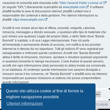
creazione di comunità web rilasciata sotto “
GNU General Public License v2
”
(in seguito “GPL”) liberamente scaricabile da
www.phpbb.com
. Il software
phpBB facilita le aree di discussione internet; phpBB Limited non è
responsabile dei contenuti e della gestione. Per ulteriori informazioni su
phpBB:
https://www.phpbb.com
.
Accetti di non inviare alcun tipo di offesa, oscenità, volgarità, calunnia,
minaccia, messaggio a sfondo sessuale, o qualsiasi altro tipo di materiale che
può violare una qualsiasi Legge del proprio Stato, o dello Stato dove “Banda
Bonnisti” è ospitato, o di una Legge internazionale. Fare ciò porta
all’immediato e permanente divieto di accesso, con notifica al tuo provider
Internet se è ritenuto da noi opportuno. Tutti gli indirizzi IP sono registrati per
salvaguardare e rinforzare queste condizioni. Accetti che “Banda Bonnisti”
abbia il diritto di rimuovere, riscrivere, spostare o chiudere qualsiasi argomento
in qualsiasi momento lo ritenga necessario. Come fruitore di questo servizio,
accetti che ogni informazione (dato personale) tu abbia inviato sia conservata
in un database. Al contempo queste informazioni non saranno divulgate a
nessuno senza il tuo consenso, né “Banda Bonnisti” o phpBB sono da ritenersi
responsabili per qualsiasi violazione al sistema che possa compromettere
queste informazioni.
Questo sito utilizza cookie al fine di fornire la
migliore navigazione possibile
Ulteriori informazioni
Sito Web
Forum
Cancella cookie
Tutti gli orari sono
UTC+02:00