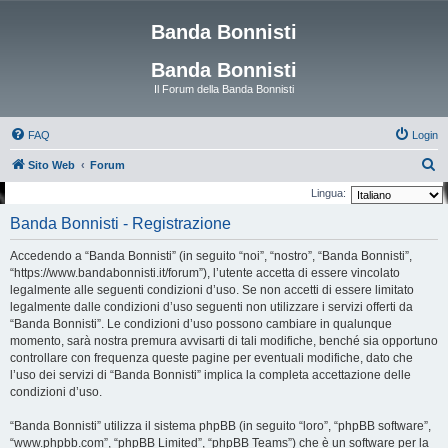
Banda Bonnisti
Banda Bonnisti
Il Forum della Banda Bonnisti
FAQ
Login
C
Sito Web
Forum
e
Lingua:
r
Banda Bonnisti - Registrazione
c
Accedendo a “Banda Bonnisti” (in seguito “noi”, “nostro”, “Banda Bonnisti”,
a
“https://www.bandabonnisti.it/forum”), l’utente accetta di essere vincolato
legalmente alle seguenti condizioni d’uso. Se non accetti di essere limitato
legalmente dalle condizioni d’uso seguenti non utilizzare i servizi offerti da
“Banda Bonnisti”. Le condizioni d’uso possono cambiare in qualunque
momento, sarà nostra premura avvisarti di tali modifiche, benché sia opportuno
controllare con frequenza queste pagine per eventuali modifiche, dato che
l’uso dei servizi di “Banda Bonnisti” implica la completa accettazione delle
condizioni d’uso.
“Banda Bonnisti” utilizza il sistema phpBB (in seguito “loro”, “phpBB software”,
“www.phpbb.com”, “phpBB Limited”, “phpBB Teams”) che è un software per la