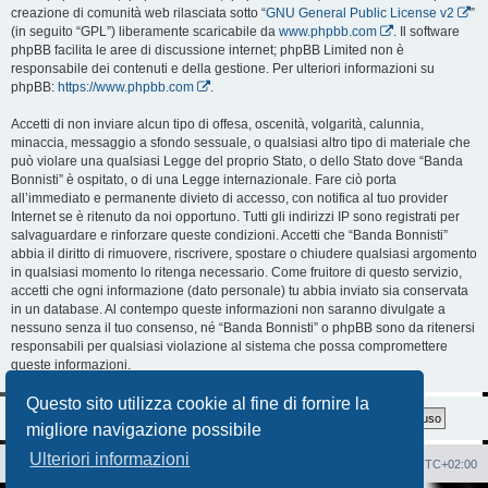
creazione di comunità web rilasciata sotto “
GNU General Public License v2
”
(in seguito “GPL”) liberamente scaricabile da
www.phpbb.com
. Il software
phpBB facilita le aree di discussione internet; phpBB Limited non è
responsabile dei contenuti e della gestione. Per ulteriori informazioni su
phpBB:
https://www.phpbb.com
.
Accetti di non inviare alcun tipo di offesa, oscenità, volgarità, calunnia,
minaccia, messaggio a sfondo sessuale, o qualsiasi altro tipo di materiale che
può violare una qualsiasi Legge del proprio Stato, o dello Stato dove “Banda
Bonnisti” è ospitato, o di una Legge internazionale. Fare ciò porta
all’immediato e permanente divieto di accesso, con notifica al tuo provider
Internet se è ritenuto da noi opportuno. Tutti gli indirizzi IP sono registrati per
salvaguardare e rinforzare queste condizioni. Accetti che “Banda Bonnisti”
abbia il diritto di rimuovere, riscrivere, spostare o chiudere qualsiasi argomento
in qualsiasi momento lo ritenga necessario. Come fruitore di questo servizio,
accetti che ogni informazione (dato personale) tu abbia inviato sia conservata
in un database. Al contempo queste informazioni non saranno divulgate a
nessuno senza il tuo consenso, né “Banda Bonnisti” o phpBB sono da ritenersi
responsabili per qualsiasi violazione al sistema che possa compromettere
queste informazioni.
Questo sito utilizza cookie al fine di fornire la
migliore navigazione possibile
Ulteriori informazioni
Sito Web
Forum
Cancella cookie
Tutti gli orari sono
UTC+02:00