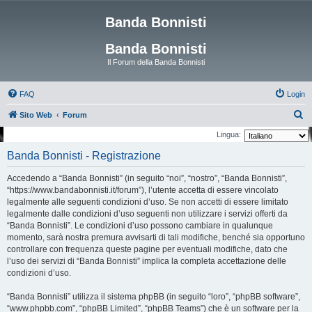
Banda Bonnisti
Banda Bonnisti
Il Forum della Banda Bonnisti
FAQ
Login
C
Sito Web
Forum
e
Lingua:
r
Banda Bonnisti - Registrazione
c
Accedendo a “Banda Bonnisti” (in seguito “noi”, “nostro”, “Banda Bonnisti”,
a
“https://www.bandabonnisti.it/forum”), l’utente accetta di essere vincolato
legalmente alle seguenti condizioni d’uso. Se non accetti di essere limitato
legalmente dalle condizioni d’uso seguenti non utilizzare i servizi offerti da
“Banda Bonnisti”. Le condizioni d’uso possono cambiare in qualunque
momento, sarà nostra premura avvisarti di tali modifiche, benché sia opportuno
controllare con frequenza queste pagine per eventuali modifiche, dato che
l’uso dei servizi di “Banda Bonnisti” implica la completa accettazione delle
condizioni d’uso.
“Banda Bonnisti” utilizza il sistema phpBB (in seguito “loro”, “phpBB software”,
“www.phpbb.com”, “phpBB Limited”, “phpBB Teams”) che è un software per la