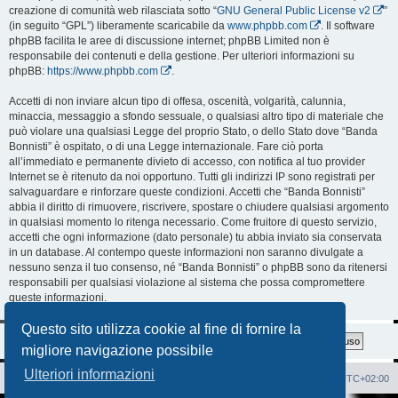
creazione di comunità web rilasciata sotto “
GNU General Public License v2
”
(in seguito “GPL”) liberamente scaricabile da
www.phpbb.com
. Il software
phpBB facilita le aree di discussione internet; phpBB Limited non è
responsabile dei contenuti e della gestione. Per ulteriori informazioni su
phpBB:
https://www.phpbb.com
.
Accetti di non inviare alcun tipo di offesa, oscenità, volgarità, calunnia,
minaccia, messaggio a sfondo sessuale, o qualsiasi altro tipo di materiale che
può violare una qualsiasi Legge del proprio Stato, o dello Stato dove “Banda
Bonnisti” è ospitato, o di una Legge internazionale. Fare ciò porta
all’immediato e permanente divieto di accesso, con notifica al tuo provider
Internet se è ritenuto da noi opportuno. Tutti gli indirizzi IP sono registrati per
salvaguardare e rinforzare queste condizioni. Accetti che “Banda Bonnisti”
abbia il diritto di rimuovere, riscrivere, spostare o chiudere qualsiasi argomento
in qualsiasi momento lo ritenga necessario. Come fruitore di questo servizio,
accetti che ogni informazione (dato personale) tu abbia inviato sia conservata
in un database. Al contempo queste informazioni non saranno divulgate a
nessuno senza il tuo consenso, né “Banda Bonnisti” o phpBB sono da ritenersi
responsabili per qualsiasi violazione al sistema che possa compromettere
queste informazioni.
Questo sito utilizza cookie al fine di fornire la
migliore navigazione possibile
Ulteriori informazioni
Sito Web
Forum
Cancella cookie
Tutti gli orari sono
UTC+02:00