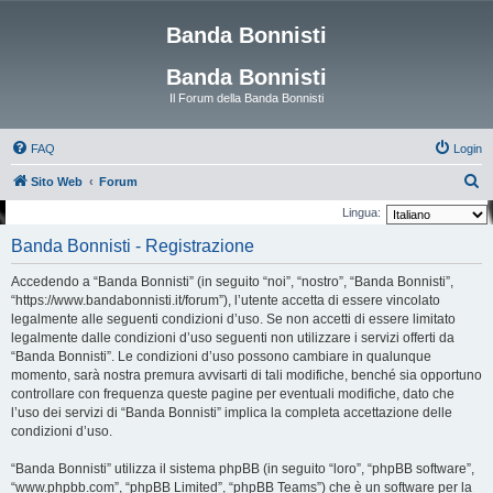
Banda Bonnisti
Banda Bonnisti
Il Forum della Banda Bonnisti
FAQ
Login
C
Sito Web
Forum
e
Lingua:
r
Banda Bonnisti - Registrazione
c
Accedendo a “Banda Bonnisti” (in seguito “noi”, “nostro”, “Banda Bonnisti”,
a
“https://www.bandabonnisti.it/forum”), l’utente accetta di essere vincolato
legalmente alle seguenti condizioni d’uso. Se non accetti di essere limitato
legalmente dalle condizioni d’uso seguenti non utilizzare i servizi offerti da
“Banda Bonnisti”. Le condizioni d’uso possono cambiare in qualunque
momento, sarà nostra premura avvisarti di tali modifiche, benché sia opportuno
controllare con frequenza queste pagine per eventuali modifiche, dato che
l’uso dei servizi di “Banda Bonnisti” implica la completa accettazione delle
condizioni d’uso.
“Banda Bonnisti” utilizza il sistema phpBB (in seguito “loro”, “phpBB software”,
“www.phpbb.com”, “phpBB Limited”, “phpBB Teams”) che è un software per la