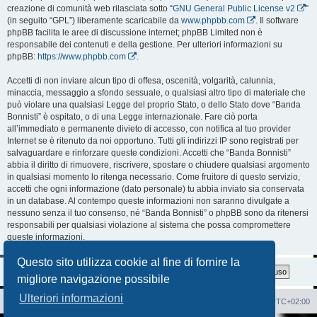
creazione di comunità web rilasciata sotto “
GNU General Public License v2
”
(in seguito “GPL”) liberamente scaricabile da
www.phpbb.com
. Il software
phpBB facilita le aree di discussione internet; phpBB Limited non è
responsabile dei contenuti e della gestione. Per ulteriori informazioni su
phpBB:
https://www.phpbb.com
.
Accetti di non inviare alcun tipo di offesa, oscenità, volgarità, calunnia,
minaccia, messaggio a sfondo sessuale, o qualsiasi altro tipo di materiale che
può violare una qualsiasi Legge del proprio Stato, o dello Stato dove “Banda
Bonnisti” è ospitato, o di una Legge internazionale. Fare ciò porta
all’immediato e permanente divieto di accesso, con notifica al tuo provider
Internet se è ritenuto da noi opportuno. Tutti gli indirizzi IP sono registrati per
salvaguardare e rinforzare queste condizioni. Accetti che “Banda Bonnisti”
abbia il diritto di rimuovere, riscrivere, spostare o chiudere qualsiasi argomento
in qualsiasi momento lo ritenga necessario. Come fruitore di questo servizio,
accetti che ogni informazione (dato personale) tu abbia inviato sia conservata
in un database. Al contempo queste informazioni non saranno divulgate a
nessuno senza il tuo consenso, né “Banda Bonnisti” o phpBB sono da ritenersi
responsabili per qualsiasi violazione al sistema che possa compromettere
queste informazioni.
Questo sito utilizza cookie al fine di fornire la
migliore navigazione possibile
Ulteriori informazioni
Sito Web
Forum
Cancella cookie
Tutti gli orari sono
UTC+02:00