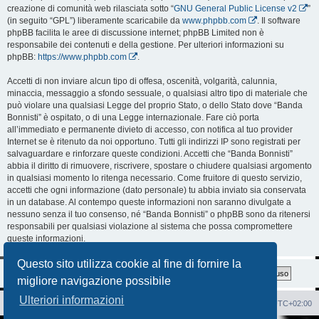
creazione di comunità web rilasciata sotto “
GNU General Public License v2
”
(in seguito “GPL”) liberamente scaricabile da
www.phpbb.com
. Il software
phpBB facilita le aree di discussione internet; phpBB Limited non è
responsabile dei contenuti e della gestione. Per ulteriori informazioni su
phpBB:
https://www.phpbb.com
.
Accetti di non inviare alcun tipo di offesa, oscenità, volgarità, calunnia,
minaccia, messaggio a sfondo sessuale, o qualsiasi altro tipo di materiale che
può violare una qualsiasi Legge del proprio Stato, o dello Stato dove “Banda
Bonnisti” è ospitato, o di una Legge internazionale. Fare ciò porta
all’immediato e permanente divieto di accesso, con notifica al tuo provider
Internet se è ritenuto da noi opportuno. Tutti gli indirizzi IP sono registrati per
salvaguardare e rinforzare queste condizioni. Accetti che “Banda Bonnisti”
abbia il diritto di rimuovere, riscrivere, spostare o chiudere qualsiasi argomento
in qualsiasi momento lo ritenga necessario. Come fruitore di questo servizio,
accetti che ogni informazione (dato personale) tu abbia inviato sia conservata
in un database. Al contempo queste informazioni non saranno divulgate a
nessuno senza il tuo consenso, né “Banda Bonnisti” o phpBB sono da ritenersi
responsabili per qualsiasi violazione al sistema che possa compromettere
queste informazioni.
Questo sito utilizza cookie al fine di fornire la
migliore navigazione possibile
Ulteriori informazioni
Sito Web
Forum
Cancella cookie
Tutti gli orari sono
UTC+02:00