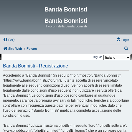
Banda Bonnisti
Banda Bonnisti
Il Forum della Banda Bonnisti
FAQ
Login
C
Sito Web
Forum
e
Lingua:
r
Banda Bonnisti - Registrazione
c
Accedendo a “Banda Bonnisti” (in seguito “noi”, “nostro”, “Banda Bonnisti”,
a
“https://www.bandabonnisti.it/forum”), l’utente accetta di essere vincolato
legalmente alle seguenti condizioni d’uso. Se non accetti di essere limitato
legalmente dalle condizioni d’uso seguenti non utilizzare i servizi offerti da
“Banda Bonnisti”. Le condizioni d’uso possono cambiare in qualunque
momento, sarà nostra premura avvisarti di tali modifiche, benché sia opportuno
controllare con frequenza queste pagine per eventuali modifiche, dato che
l’uso dei servizi di “Banda Bonnisti” implica la completa accettazione delle
condizioni d’uso.
“Banda Bonnisti” utilizza il sistema phpBB (in seguito “loro”, “phpBB software”,
“www.phpbb.com”, “phpBB Limited”, “phpBB Teams”) che è un software per la