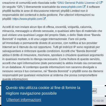
creazione di comunità web rilasciata sotto “
GNU General Public License v2
”
(in seguito “GPL”) liberamente scaricabile da
www.phpbb.com
. Il software
phpBB facilita le aree di discussione internet; phpBB Limited non è
responsabile dei contenuti e della gestione. Per ulteriori informazioni su
phpBB:
https://www.phpbb.com
.
Accetti di non inviare alcun tipo di offesa, oscenità, volgarità, calunnia,
minaccia, messaggio a sfondo sessuale, o qualsiasi altro tipo di materiale che
può violare una qualsiasi Legge del proprio Stato, o dello Stato dove “Banda
Bonnisti” è ospitato, o di una Legge internazionale. Fare ciò porta
all’immediato e permanente divieto di accesso, con notifica al tuo provider
Internet se è ritenuto da noi opportuno. Tutti gli indirizzi IP sono registrati per
salvaguardare e rinforzare queste condizioni. Accetti che “Banda Bonnisti”
abbia il diritto di rimuovere, riscrivere, spostare o chiudere qualsiasi argomento
in qualsiasi momento lo ritenga necessario. Come fruitore di questo servizio,
accetti che ogni informazione (dato personale) tu abbia inviato sia conservata
in un database. Al contempo queste informazioni non saranno divulgate a
nessuno senza il tuo consenso, né “Banda Bonnisti” o phpBB sono da ritenersi
responsabili per qualsiasi violazione al sistema che possa compromettere
queste informazioni.
Questo sito utilizza cookie al fine di fornire la
migliore navigazione possibile
Ulteriori informazioni
Sito Web
Forum
Cancella cookie
Tutti gli orari sono
UTC+02:00