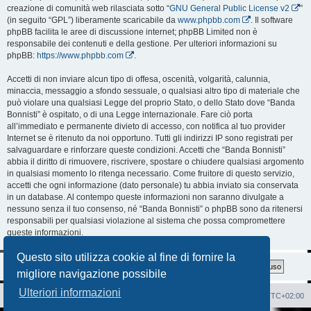
creazione di comunità web rilasciata sotto “
GNU General Public License v2
”
(in seguito “GPL”) liberamente scaricabile da
www.phpbb.com
. Il software
phpBB facilita le aree di discussione internet; phpBB Limited non è
responsabile dei contenuti e della gestione. Per ulteriori informazioni su
phpBB:
https://www.phpbb.com
.
Accetti di non inviare alcun tipo di offesa, oscenità, volgarità, calunnia,
minaccia, messaggio a sfondo sessuale, o qualsiasi altro tipo di materiale che
può violare una qualsiasi Legge del proprio Stato, o dello Stato dove “Banda
Bonnisti” è ospitato, o di una Legge internazionale. Fare ciò porta
all’immediato e permanente divieto di accesso, con notifica al tuo provider
Internet se è ritenuto da noi opportuno. Tutti gli indirizzi IP sono registrati per
salvaguardare e rinforzare queste condizioni. Accetti che “Banda Bonnisti”
abbia il diritto di rimuovere, riscrivere, spostare o chiudere qualsiasi argomento
in qualsiasi momento lo ritenga necessario. Come fruitore di questo servizio,
accetti che ogni informazione (dato personale) tu abbia inviato sia conservata
in un database. Al contempo queste informazioni non saranno divulgate a
nessuno senza il tuo consenso, né “Banda Bonnisti” o phpBB sono da ritenersi
responsabili per qualsiasi violazione al sistema che possa compromettere
queste informazioni.
Questo sito utilizza cookie al fine di fornire la
migliore navigazione possibile
Ulteriori informazioni
Sito Web
Forum
Cancella cookie
Tutti gli orari sono
UTC+02:00