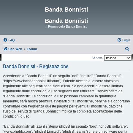
Banda Bonnisti
Banda Bonnisti
Il Forum della Banda Bonnisti
FAQ
Login
C
Sito Web
Forum
e
Lingua:
r
Banda Bonnisti - Registrazione
c
Accedendo a “Banda Bonnisti” (in seguito “noi”, “nostro”, “Banda Bonnisti”,
a
“https://www.bandabonnisti.it/forum”), l’utente accetta di essere vincolato
legalmente alle seguenti condizioni d’uso. Se non accetti di essere limitato
legalmente dalle condizioni d’uso seguenti non utilizzare i servizi offerti da
“Banda Bonnisti”. Le condizioni d’uso possono cambiare in qualunque
momento, sarà nostra premura avvisarti di tali modifiche, benché sia opportuno
controllare con frequenza queste pagine per eventuali modifiche, dato che
l’uso dei servizi di “Banda Bonnisti” implica la completa accettazione delle
condizioni d’uso.
“Banda Bonnisti” utilizza il sistema phpBB (in seguito “loro”, “phpBB software”,
“www.phpbb.com”, “phpBB Limited”, “phpBB Teams”) che è un software per la