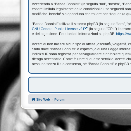
Accedendo a “Banda Bonnisti” (in seguito “noi”, “nostro”, “Banda
essere limitato legalmente dalle condizioni d’uso seguenti non 
modifiche, benché sia opportuno controllare con frequenza ques
“Banda Bonnisti” utilizza il sistema phpBB (in seguito “loro”,
GNU General Public License v2
” (in seguito “GPL”) liberam
e della gestione. Per ulteriori informazioni su phpBB:
https://
Accetti di non inviare alcun tipo di offesa, oscenità, volgarità
Stato dove “Banda Bonnisti” è ospitato, o di una Legge internazi
indirizzi IP sono registrati per salvaguardare e rinforzare ques
ritenga necessario. Come fruitore di questo servizio, accetti 
nessuno senza il tuo consenso, né “Banda Bonnisti” o phpBB so
Sito Web
Forum