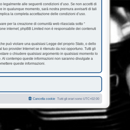
ato legalmente alle seguenti condizioni d’uso. Se non accetti di
are in qualunque momento, sarà nostra premura avvisarti di tali
mplica la completa accettazione delle condizioni d’uso.
re per la creazione di comunità web rilasciata sotto “
ssione internet; phpBB Limited non è responsabile dei contenuti
e che può violare una qualsiasi Legge del proprio Stato, o dello
tuo provider Internet se è ritenuto da noi opportuno. Tutti gli
, spostare o chiudere qualsiasi argomento in qualsiasi momento lo
se. Al contempo queste informazioni non saranno divulgate a
omettere queste informazioni.
Cancella cookie
Tutti gli orari sono
UTC+02:00