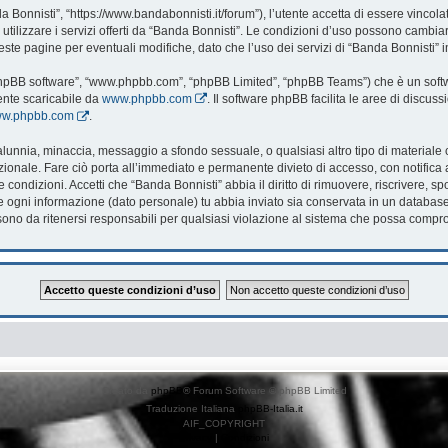
 Bonnisti”, “https://www.bandabonnisti.it/forum”), l’utente accetta di essere vincol
utilizzare i servizi offerti da “Banda Bonnisti”. Le condizioni d’uso possono cambi
te pagine per eventuali modifiche, dato che l’uso dei servizi di “Banda Bonnisti” i
 “phpBB software”, “www.phpbb.com”, “phpBB Limited”, “phpBB Teams”) che è un softwa
ente scaricabile da
www.phpbb.com
. Il software phpBB facilita le aree di discu
www.phpbb.com
.
, calunnia, minaccia, messaggio a sfondo sessuale, o qualsiasi altro tipo di material
onale. Fare ciò porta all’immediato e permanente divieto di accesso, con notifica al 
te condizioni. Accetti che “Banda Bonnisti” abbia il diritto di rimuovere, riscrivere
che ogni informazione (dato personale) tu abbia inviato sia conservata in un databa
no da ritenersi responsabili per qualsiasi violazione al sistema che possa compr
Creato da
phpBB
® Forum Software © phpBB Limited
Traduzione Italiana
phpBB-Italia.it
AIF_COPYRIGHT
Privacy
|
Condizioni