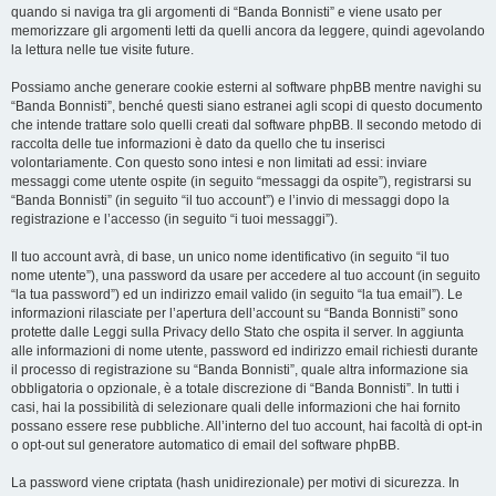
quando si naviga tra gli argomenti di “Banda Bonnisti” e viene usato per
memorizzare gli argomenti letti da quelli ancora da leggere, quindi agevolando
la lettura nelle tue visite future.
Possiamo anche generare cookie esterni al software phpBB mentre navighi su
“Banda Bonnisti”, benché questi siano estranei agli scopi di questo documento
che intende trattare solo quelli creati dal software phpBB. Il secondo metodo di
raccolta delle tue informazioni è dato da quello che tu inserisci
volontariamente. Con questo sono intesi e non limitati ad essi: inviare
messaggi come utente ospite (in seguito “messaggi da ospite”), registrarsi su
“Banda Bonnisti” (in seguito “il tuo account”) e l’invio di messaggi dopo la
registrazione e l’accesso (in seguito “i tuoi messaggi”).
Il tuo account avrà, di base, un unico nome identificativo (in seguito “il tuo
nome utente”), una password da usare per accedere al tuo account (in seguito
“la tua password”) ed un indirizzo email valido (in seguito “la tua email”). Le
informazioni rilasciate per l’apertura dell’account su “Banda Bonnisti” sono
protette dalle Leggi sulla Privacy dello Stato che ospita il server. In aggiunta
alle informazioni di nome utente, password ed indirizzo email richiesti durante
il processo di registrazione su “Banda Bonnisti”, quale altra informazione sia
obbligatoria o opzionale, è a totale discrezione di “Banda Bonnisti”. In tutti i
casi, hai la possibilità di selezionare quali delle informazioni che hai fornito
possano essere rese pubbliche. All’interno del tuo account, hai facoltà di opt-in
o opt-out sul generatore automatico di email del software phpBB.
La password viene criptata (hash unidirezionale) per motivi di sicurezza. In