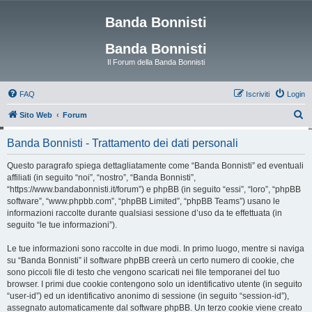
Banda Bonnisti
Banda Bonnisti
Il Forum della Banda Bonnisti
FAQ
Iscriviti
Login
C
Sito Web
Forum
e
Banda Bonnisti - Trattamento dei dati personali
r
c
Questo paragrafo spiega dettagliatamente come “Banda Bonnisti” ed eventuali
affiliati (in seguito “noi”, “nostro”, “Banda Bonnisti”,
a
“https://www.bandabonnisti.it/forum”) e phpBB (in seguito “essi”, “loro”, “phpBB
software”, “www.phpbb.com”, “phpBB Limited”, “phpBB Teams”) usano le
informazioni raccolte durante qualsiasi sessione d’uso da te effettuata (in
seguito “le tue informazioni”).
Le tue informazioni sono raccolte in due modi. In primo luogo, mentre si naviga
su “Banda Bonnisti” il software phpBB creerà un certo numero di cookie, che
sono piccoli file di testo che vengono scaricati nei file temporanei del tuo
browser. I primi due cookie contengono solo un identificativo utente (in seguito
“user-id”) ed un identificativo anonimo di sessione (in seguito “session-id”),
assegnato automaticamente dal software phpBB. Un terzo cookie viene creato