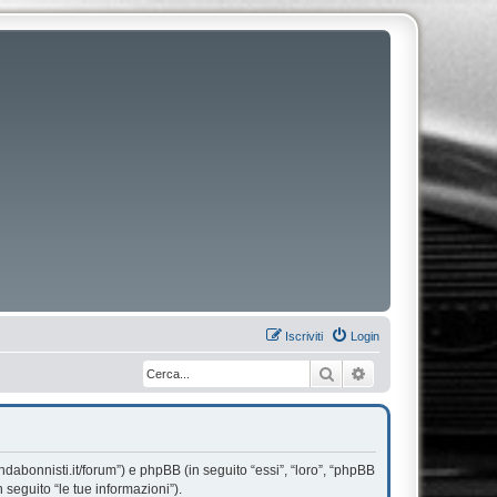
Iscriviti
Login
Cerca
Ricerca avanzata
dabonnisti.it/forum”) e phpBB (in seguito “essi”, “loro”, “phpBB
seguito “le tue informazioni”).