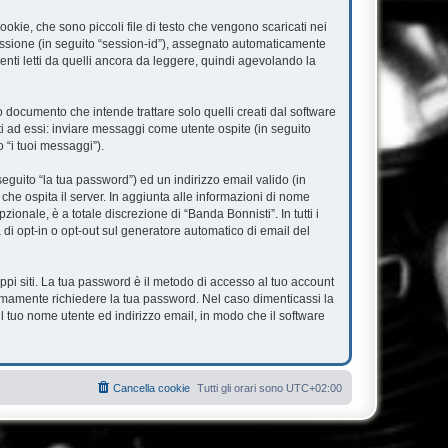
okie, che sono piccoli file di testo che vengono scaricati nei
 sessione (in seguito “session-id”), assegnato automaticamente
nti letti da quelli ancora da leggere, quindi agevolando la
documento che intende trattare solo quelli creati dal software
ti ad essi: inviare messaggi come utente ospite (in seguito
o “i tuoi messaggi”).
eguito “la tua password”) ed un indirizzo email valido (in
 che ospita il server. In aggiunta alle informazioni di nome
ionale, è a totale discrezione di “Banda Bonnisti”. In tutti i
à di opt-in o opt-out sul generatore automatico di email del
ppi siti. La tua password è il metodo di accesso al tuo account
timamente richiedere la tua password. Nel caso dimenticassi la
l tuo nome utente ed indirizzo email, in modo che il software
Cancella cookie
Tutti gli orari sono
UTC+02:00