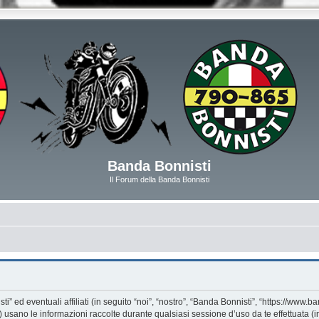
Banda Bonnisti
Il Forum della Banda Bonnisti
d eventuali affiliati (in seguito “noi”, “nostro”, “Banda Bonnisti”, “https://www.ban
ano le informazioni raccolte durante qualsiasi sessione d’uso da te effettuata (in 