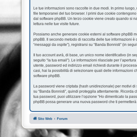
Le tue informazioni sono raccolte in due modi. In primo luogo, 
file temporanei del tuo browser. I primi due cookie contengono 
dal software phpBB. Un terzo cookie viene creato quando si nav
lettura nelle tue visite future.
Possiamo anche generare cookie esterni al software phpBB ment
phpBB. Il secondo metodo di raccolta delle tue informazioni è d
“messaggi da ospite”), registrarsi su “Banda Bonnisti” (in seguit
Il tuo account avrà, di base, un unico nome identificativo (in s
seguito “la tua email”). Le informazioni rilasciate per l’apertur
utente, password ed indirizzo email richiesti durante il processo
casi, hai la possibilità di selezionare quali delle informazioni 
software phpBB.
La password viene criptata (hash unidirezionale) per motivi di 
su “Banda Bonnisti”, quindi proteggila attentamente. Ricorda c
tua password, puoi utilizzare l’opzione “Ho dimenticato la pass
phpBB possa generare una nuova password che ti permetterà 
Sito Web
Forum