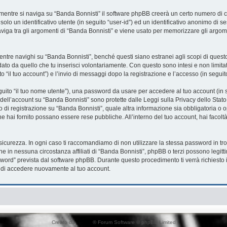
mentre si naviga su “Banda Bonnisti” il software phpBB creerà un certo numero di co
solo un identificativo utente (in seguito “user-id”) ed un identificativo anonimo di
iga tra gli argomenti di “Banda Bonnisti” e viene usato per memorizzare gli argome
re navighi su “Banda Bonnisti”, benché questi siano estranei agli scopi di questo 
ato da quello che tu inserisci volontariamente. Con questo sono intesi e non limita
o “il tuo account”) e l’invio di messaggi dopo la registrazione e l’accesso (in seguit
eguito “il tuo nome utente”), una password da usare per accedere al tuo account (in s
a dell’account su “Banda Bonnisti” sono protette dalle Leggi sulla Privacy dello Stato
 di registrazione su “Banda Bonnisti”, quale altra informazione sia obbligatoria o opz
che hai fornito possano essere rese pubbliche. All’interno del tuo account, hai facolt
sicurezza. In ogni caso ti raccomandiamo di non utilizzare la stessa password in tro
he in nessuna circostanza affiliati di “Banda Bonnisti”, phpBB o terzi possono legit
word” prevista dal software phpBB. Durante questo procedimento ti verrà richiesto i
di accedere nuovamente al tuo account.
Creato da
phpBB
® Forum Software © phpBB Limited