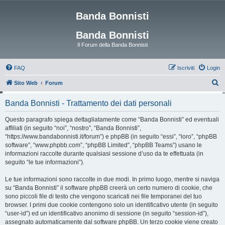
Banda Bonnisti
Banda Bonnisti
Il Forum della Banda Bonnisti
FAQ
Iscriviti
Login
C
Sito Web
Forum
e
Banda Bonnisti - Trattamento dei dati personali
r
c
Questo paragrafo spiega dettagliatamente come “Banda Bonnisti” ed eventuali
affiliati (in seguito “noi”, “nostro”, “Banda Bonnisti”,
a
“https://www.bandabonnisti.it/forum”) e phpBB (in seguito “essi”, “loro”, “phpBB
software”, “www.phpbb.com”, “phpBB Limited”, “phpBB Teams”) usano le
informazioni raccolte durante qualsiasi sessione d’uso da te effettuata (in
seguito “le tue informazioni”).
Le tue informazioni sono raccolte in due modi. In primo luogo, mentre si naviga
su “Banda Bonnisti” il software phpBB creerà un certo numero di cookie, che
sono piccoli file di testo che vengono scaricati nei file temporanei del tuo
browser. I primi due cookie contengono solo un identificativo utente (in seguito
“user-id”) ed un identificativo anonimo di sessione (in seguito “session-id”),
assegnato automaticamente dal software phpBB. Un terzo cookie viene creato