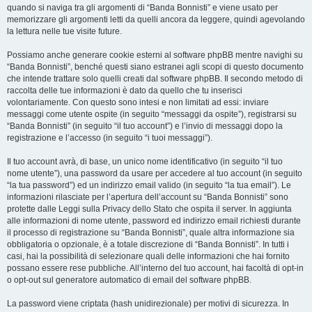
quando si naviga tra gli argomenti di “Banda Bonnisti” e viene usato per
memorizzare gli argomenti letti da quelli ancora da leggere, quindi agevolando
la lettura nelle tue visite future.
Possiamo anche generare cookie esterni al software phpBB mentre navighi su
“Banda Bonnisti”, benché questi siano estranei agli scopi di questo documento
che intende trattare solo quelli creati dal software phpBB. Il secondo metodo di
raccolta delle tue informazioni è dato da quello che tu inserisci
volontariamente. Con questo sono intesi e non limitati ad essi: inviare
messaggi come utente ospite (in seguito “messaggi da ospite”), registrarsi su
“Banda Bonnisti” (in seguito “il tuo account”) e l’invio di messaggi dopo la
registrazione e l’accesso (in seguito “i tuoi messaggi”).
Il tuo account avrà, di base, un unico nome identificativo (in seguito “il tuo
nome utente”), una password da usare per accedere al tuo account (in seguito
“la tua password”) ed un indirizzo email valido (in seguito “la tua email”). Le
informazioni rilasciate per l’apertura dell’account su “Banda Bonnisti” sono
protette dalle Leggi sulla Privacy dello Stato che ospita il server. In aggiunta
alle informazioni di nome utente, password ed indirizzo email richiesti durante
il processo di registrazione su “Banda Bonnisti”, quale altra informazione sia
obbligatoria o opzionale, è a totale discrezione di “Banda Bonnisti”. In tutti i
casi, hai la possibilità di selezionare quali delle informazioni che hai fornito
possano essere rese pubbliche. All’interno del tuo account, hai facoltà di opt-in
o opt-out sul generatore automatico di email del software phpBB.
La password viene criptata (hash unidirezionale) per motivi di sicurezza. In