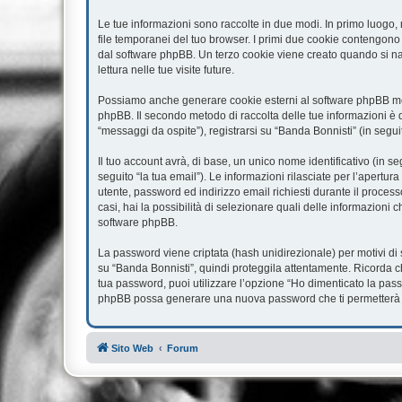
Le tue informazioni sono raccolte in due modi. In primo luogo, 
file temporanei del tuo browser. I primi due cookie contengono 
dal software phpBB. Un terzo cookie viene creato quando si nav
lettura nelle tue visite future.
Possiamo anche generare cookie esterni al software phpBB ment
phpBB. Il secondo metodo di raccolta delle tue informazioni è d
“messaggi da ospite”), registrarsi su “Banda Bonnisti” (in seguit
Il tuo account avrà, di base, un unico nome identificativo (in s
seguito “la tua email”). Le informazioni rilasciate per l’apertur
utente, password ed indirizzo email richiesti durante il processo
casi, hai la possibilità di selezionare quali delle informazioni 
software phpBB.
La password viene criptata (hash unidirezionale) per motivi di 
su “Banda Bonnisti”, quindi proteggila attentamente. Ricorda c
tua password, puoi utilizzare l’opzione “Ho dimenticato la pass
phpBB possa generare una nuova password che ti permetterà 
Sito Web
Forum