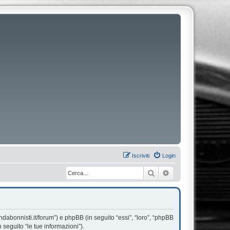
Iscriviti
Login
Cerca
Ricerca avanzata
dabonnisti.it/forum”) e phpBB (in seguito “essi”, “loro”, “phpBB
seguito “le tue informazioni”).