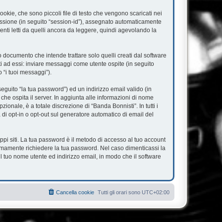
okie, che sono piccoli file di testo che vengono scaricati nei
 sessione (in seguito “session-id”), assegnato automaticamente
nti letti da quelli ancora da leggere, quindi agevolando la
documento che intende trattare solo quelli creati dal software
ti ad essi: inviare messaggi come utente ospite (in seguito
o “i tuoi messaggi”).
eguito “la tua password”) ed un indirizzo email valido (in
 che ospita il server. In aggiunta alle informazioni di nome
ionale, è a totale discrezione di “Banda Bonnisti”. In tutti i
à di opt-in o opt-out sul generatore automatico di email del
ppi siti. La tua password è il metodo di accesso al tuo account
timamente richiedere la tua password. Nel caso dimenticassi la
l tuo nome utente ed indirizzo email, in modo che il software
Cancella cookie
Tutti gli orari sono
UTC+02:00