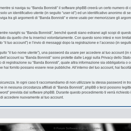
mentre si naviga su “Banda Bonnisti” il software phpBB creerà un certo numero di co
solo un identificativo utente (in seguito “user-id”) ed un identificativo anonimo di
iga tra gli argomenti di “Banda Bonnisti” e viene usato per memorizzare gli argome
re navighi su “Banda Bonnisti”, benché questi siano estranei agli scopi di questo 
ato da quello che tu inserisci volontariamente. Con questo sono intesi e non limita
o “il tuo account”) e l’invio di messaggi dopo la registrazione e l’accesso (in seguit
eguito “il tuo nome utente”), una password da usare per accedere al tuo account (in s
a dell’account su “Banda Bonnisti” sono protette dalle Leggi sulla Privacy dello Stato
 di registrazione su “Banda Bonnisti”, quale altra informazione sia obbligatoria o opz
che hai fornito possano essere rese pubbliche. All’interno del tuo account, hai facolt
sicurezza. In ogni caso ti raccomandiamo di non utilizzare la stessa password in tro
he in nessuna circostanza affiliati di “Banda Bonnisti”, phpBB o terzi possono legit
word” prevista dal software phpBB. Durante questo procedimento ti verrà richiesto i
di accedere nuovamente al tuo account.
Creato da
phpBB
® Forum Software © phpBB Limited