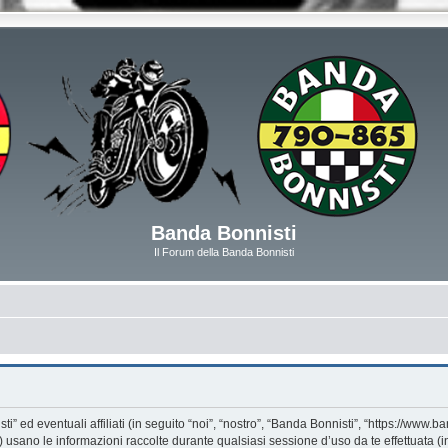
Banda Bonnisti
Il Forum della Banda Bonnisti
d eventuali affiliati (in seguito “noi”, “nostro”, “Banda Bonnisti”, “https://www.ban
ano le informazioni raccolte durante qualsiasi sessione d’uso da te effettuata (in 