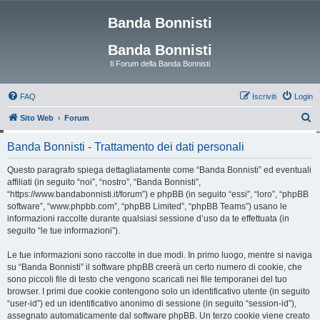
Banda Bonnisti
Banda Bonnisti
Il Forum della Banda Bonnisti
FAQ
Iscriviti
Login
C
Sito Web
Forum
e
Banda Bonnisti - Trattamento dei dati personali
r
c
Questo paragrafo spiega dettagliatamente come “Banda Bonnisti” ed eventuali
affiliati (in seguito “noi”, “nostro”, “Banda Bonnisti”,
a
“https://www.bandabonnisti.it/forum”) e phpBB (in seguito “essi”, “loro”, “phpBB
software”, “www.phpbb.com”, “phpBB Limited”, “phpBB Teams”) usano le
informazioni raccolte durante qualsiasi sessione d’uso da te effettuata (in
seguito “le tue informazioni”).
Le tue informazioni sono raccolte in due modi. In primo luogo, mentre si naviga
su “Banda Bonnisti” il software phpBB creerà un certo numero di cookie, che
sono piccoli file di testo che vengono scaricati nei file temporanei del tuo
browser. I primi due cookie contengono solo un identificativo utente (in seguito
“user-id”) ed un identificativo anonimo di sessione (in seguito “session-id”),
assegnato automaticamente dal software phpBB. Un terzo cookie viene creato