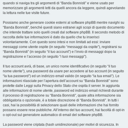
quando si naviga tra gli argomenti di “Banda Bonnisti” e viene usato per
memorizzare gli argomenti letti da quelli ancora da leggere, quindi agevolando
la lettura nelle tue visite future.
Possiamo anche generare cookie esterni al software phpBB mentre navighi su
“Banda Bonnisti”, benché questi siano estranei agli scopi di questo documento
che intende trattare solo quelli creati dal software phpBB. Il secondo metodo di
raccolta delle tue informazioni è dato da quello che tu inserisci
volontariamente. Con questo sono intesi e non limitati ad essi: inviare
messaggi come utente ospite (in seguito “messaggi da ospite”), registrarsi su
“Banda Bonnisti” (in seguito “il tuo account”) e l’invio di messaggi dopo la
registrazione e l’accesso (in seguito “i tuoi messaggi”).
Il tuo account avrà, di base, un unico nome identificativo (in seguito “il tuo
nome utente”), una password da usare per accedere al tuo account (in seguito
“la tua password”) ed un indirizzo email valido (in seguito “la tua email”). Le
informazioni rilasciate per l’apertura dell’account su “Banda Bonnisti” sono
protette dalle Leggi sulla Privacy dello Stato che ospita il server. In aggiunta
alle informazioni di nome utente, password ed indirizzo email richiesti durante
il processo di registrazione su “Banda Bonnisti”, quale altra informazione sia
obbligatoria o opzionale, è a totale discrezione di “Banda Bonnisti”. In tutti i
casi, hai la possibilità di selezionare quali delle informazioni che hai fornito
possano essere rese pubbliche. All’interno del tuo account, hai facoltà di opt-in
o opt-out sul generatore automatico di email del software phpBB.
La password viene criptata (hash unidirezionale) per motivi di sicurezza. In