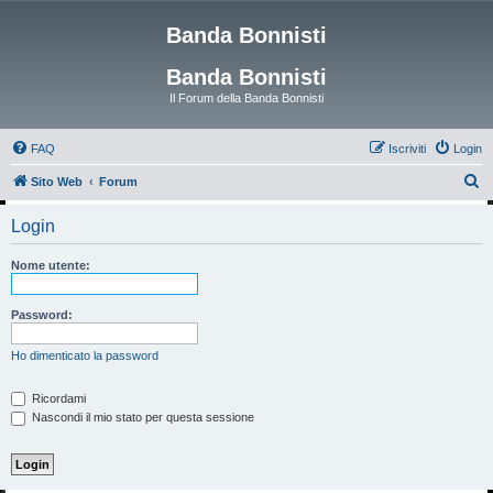
Banda Bonnisti
Banda Bonnisti
Il Forum della Banda Bonnisti
FAQ
Iscriviti
Login
C
Sito Web
Forum
e
Login
r
c
Nome utente:
a
Password:
Ho dimenticato la password
Ricordami
Nascondi il mio stato per questa sessione