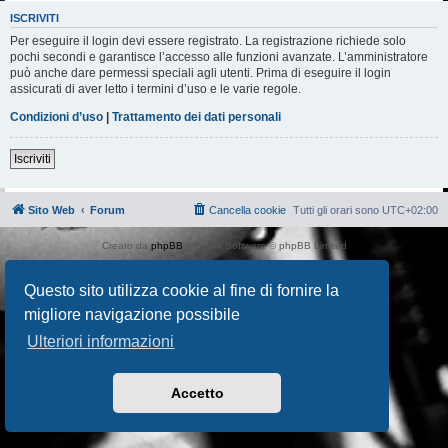
ISCRIVITI
Per eseguire il login devi essere registrato. La registrazione richiede solo
pochi secondi e garantisce l’accesso alle funzioni avanzate. L’amministratore
può anche dare permessi speciali agli utenti. Prima di eseguire il login
assicurati di aver letto i termini d’uso e le varie regole.
Condizioni d’uso
|
Trattamento dei dati personali
Iscriviti
Sito Web
Forum
Cancella cookie
Tutti gli orari sono
UTC+02:00
Creato da
phpBB
® Forum Software © phpBB Limited
Traduzione Italiana
phpBB-Italia.it
AIF_COPYRIGHT
Questo sito utilizza cookie al fine di fornire la
Privacy
|
Condizioni
migliore navigazione possibile
Ulteriori informazioni
Accetto