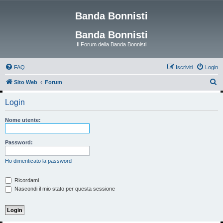
Banda Bonnisti
Banda Bonnisti
Il Forum della Banda Bonnisti
FAQ
Iscriviti
Login
C
Sito Web
Forum
e
Login
r
c
Nome utente:
a
Password:
Ho dimenticato la password
Ricordami
Nascondi il mio stato per questa sessione