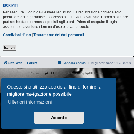
ISCRIVITI
Per eseguire il login devi essere registrato. La registrazione richiede solo
pochi secondi e garantisce l’accesso alle funzioni avanzate. L’amministratore
può anche dare permessi speciali agli utenti. Prima di eseguire il login
assicurati di aver letto i termini d’uso e le varie regole.
Condizioni d’uso
|
Trattamento dei dati personali
Iscriviti
Sito Web
Forum
Cancella cookie
Tutti gli orari sono
UTC+02:00
Creato da
phpBB
® Forum Software © phpBB Limited
Traduzione Italiana
phpBB-Italia.it
AIF_COPYRIGHT
Questo sito utilizza cookie al fine di fornire la
Privacy
|
Condizioni
migliore navigazione possibile
Ulteriori informazioni
Accetto