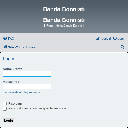
Banda Bonnisti
Banda Bonnisti
Il Forum della Banda Bonnisti
FAQ
Iscriviti
Login
C
Sito Web
Forum
e
Login
r
c
Nome utente:
a
Password:
Ho dimenticato la password
Ricordami
Nascondi il mio stato per questa sessione