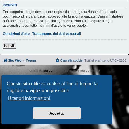
ISCRIVITI
Per eseguire il login devi essere registrato. La registrazione richiede solo
pochi secondi e garantisce l’accesso alle funzioni avanzate. L’amministratore
può anche dare permessi speciali agli utenti. Prima di eseguire il login
assicurati di aver letto i termini d’uso e le varie regole.
Condizioni d’uso
|
Trattamento dei dati personali
Iscriviti
Sito Web
Forum
Cancella cookie
Tutti gli orari sono
UTC+02:00
Creato da
phpBB
® Forum Software © phpBB Limited
Traduzione Italiana
phpBB-Italia.it
AIF_COPYRIGHT
Questo sito utilizza cookie al fine di fornire la
Privacy
|
Condizioni
migliore navigazione possibile
Ulteriori informazioni
Accetto