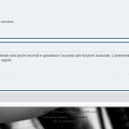
a sessione
richiede solo pochi secondi e garantisce l’accesso alle funzioni avanzate. L’amminist
e regole.
Creato da
phpBB
® Forum Software © phpBB Limited
Traduzione Italiana
phpBB-Italia.it
AIF_COPYRIGHT
Privacy
|
Condizioni