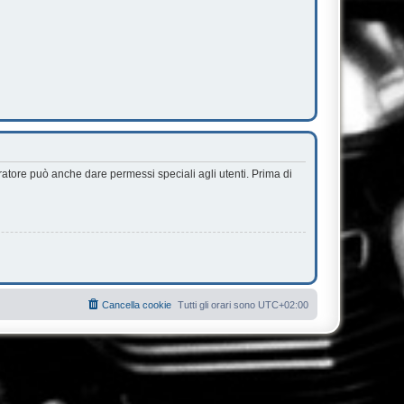
ratore può anche dare permessi speciali agli utenti. Prima di
Cancella cookie
Tutti gli orari sono
UTC+02:00