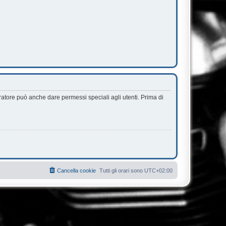
ratore può anche dare permessi speciali agli utenti. Prima di
Cancella cookie
Tutti gli orari sono
UTC+02:00