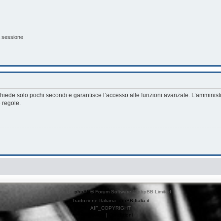
a sessione
richiede solo pochi secondi e garantisce l’accesso alle funzioni avanzate. L’amminist
e regole.
Creato da
phpBB
® Forum Software © phpBB Limited
Traduzione Italiana
phpBB-Italia.it
AIF_COPYRIGHT
Privacy
|
Condizioni