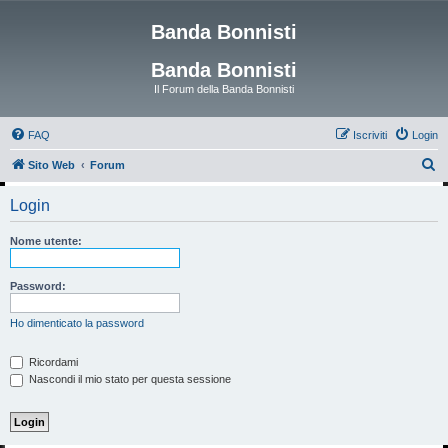
Banda Bonnisti
Banda Bonnisti
Il Forum della Banda Bonnisti
FAQ
Iscriviti
Login
C
Sito Web
Forum
e
Login
r
c
Nome utente:
a
Password:
Ho dimenticato la password
Ricordami
Nascondi il mio stato per questa sessione