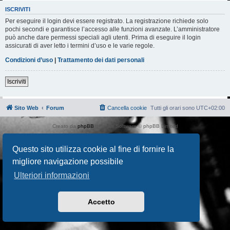
ISCRIVITI
Per eseguire il login devi essere registrato. La registrazione richiede solo
pochi secondi e garantisce l’accesso alle funzioni avanzate. L’amministratore
può anche dare permessi speciali agli utenti. Prima di eseguire il login
assicurati di aver letto i termini d’uso e le varie regole.
Condizioni d’uso
|
Trattamento dei dati personali
Iscriviti
Sito Web
Forum
Cancella cookie
Tutti gli orari sono
UTC+02:00
Creato da
phpBB
® Forum Software © phpBB Limited
Traduzione Italiana
phpBB-Italia.it
AIF_COPYRIGHT
Questo sito utilizza cookie al fine di fornire la
Privacy
|
Condizioni
migliore navigazione possibile
Ulteriori informazioni
Accetto