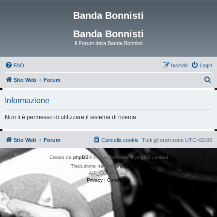
Banda Bonnisti
Banda Bonnisti
Il Forum della Banda Bonnisti
FAQ
Iscriviti
Login
C
Sito Web
Forum
e
Informazione
r
c
Non ti è permesso di utilizzare il sistema di ricerca.
a
Sito Web
Forum
Cancella cookie
Tutti gli orari sono
UTC+02:00
Creato da
phpBB
® Forum Software © phpBB Limited
Traduzione Italiana
phpBB-Italia.it
AIF_COPYRIGHT
Privacy
|
Condizioni