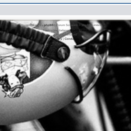
Creato da
phpBB
® Forum Software © phpBB Limited
Traduzione Italiana
phpBB-Italia.it
AIF_COPYRIGHT
Privacy
|
Condizioni