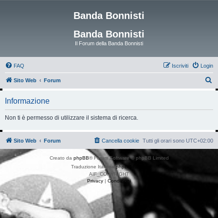
Banda Bonnisti
Banda Bonnisti
Il Forum della Banda Bonnisti
FAQ
Iscriviti
Login
C
Sito Web
Forum
e
Informazione
r
c
Non ti è permesso di utilizzare il sistema di ricerca.
a
Sito Web
Forum
Cancella cookie
Tutti gli orari sono
UTC+02:00
Creato da
phpBB
® Forum Software © phpBB Limited
Traduzione Italiana
phpBB-Italia.it
AIF_COPYRIGHT
Privacy
|
Condizioni