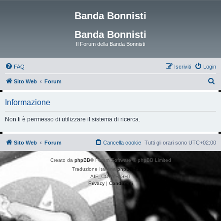
Banda Bonnisti
Banda Bonnisti
Il Forum della Banda Bonnisti
FAQ
Iscriviti
Login
C
Sito Web
Forum
e
Informazione
r
c
Non ti è permesso di utilizzare il sistema di ricerca.
a
Sito Web
Forum
Cancella cookie
Tutti gli orari sono
UTC+02:00
Creato da
phpBB
® Forum Software © phpBB Limited
Traduzione Italiana
phpBB-Italia.it
AIF_COPYRIGHT
Privacy
|
Condizioni