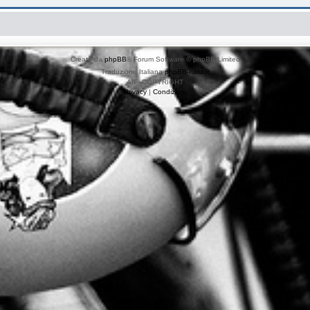
Creato da
phpBB
® Forum Software © phpBB Limited
Traduzione Italiana
phpBB-Italia.it
AIF_COPYRIGHT
Privacy
|
Condizioni