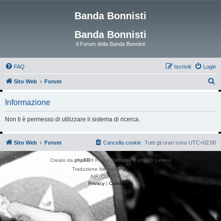
Banda Bonnisti
Banda Bonnisti
Il Forum della Banda Bonnisti
FAQ
Iscriviti
Login
C
Sito Web
Forum
e
Informazione
r
c
Non ti è permesso di utilizzare il sistema di ricerca.
a
Sito Web
Forum
Cancella cookie
Tutti gli orari sono
UTC+02:00
Creato da
phpBB
® Forum Software © phpBB Limited
Traduzione Italiana
phpBB-Italia.it
AIF_COPYRIGHT
Privacy
|
Condizioni