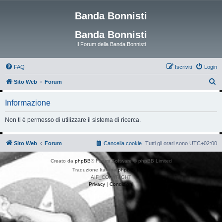
Banda Bonnisti
Banda Bonnisti
Il Forum della Banda Bonnisti
FAQ
Iscriviti
Login
C
Sito Web
Forum
e
Informazione
r
c
Non ti è permesso di utilizzare il sistema di ricerca.
a
Sito Web
Forum
Cancella cookie
Tutti gli orari sono
UTC+02:00
Creato da
phpBB
® Forum Software © phpBB Limited
Traduzione Italiana
phpBB-Italia.it
AIF_COPYRIGHT
Privacy
|
Condizioni