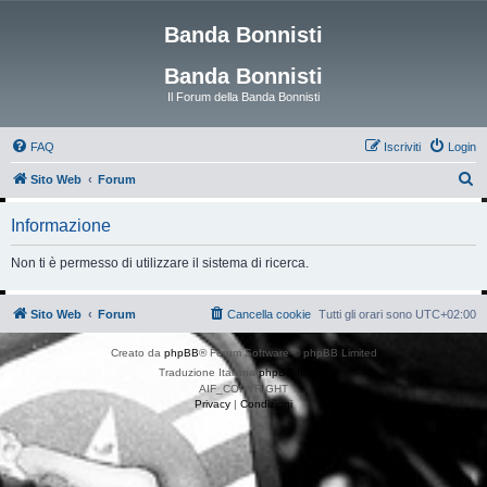
Banda Bonnisti
Banda Bonnisti
Il Forum della Banda Bonnisti
FAQ
Iscriviti
Login
C
Sito Web
Forum
e
Informazione
r
c
Non ti è permesso di utilizzare il sistema di ricerca.
a
Sito Web
Forum
Cancella cookie
Tutti gli orari sono
UTC+02:00
Creato da
phpBB
® Forum Software © phpBB Limited
Traduzione Italiana
phpBB-Italia.it
AIF_COPYRIGHT
Privacy
|
Condizioni