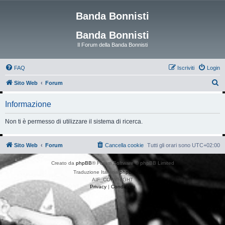
Banda Bonnisti
Banda Bonnisti
Il Forum della Banda Bonnisti
FAQ
Iscriviti
Login
C
Sito Web
Forum
e
Informazione
r
c
Non ti è permesso di utilizzare il sistema di ricerca.
a
Sito Web
Forum
Cancella cookie
Tutti gli orari sono
UTC+02:00
Creato da
phpBB
® Forum Software © phpBB Limited
Traduzione Italiana
phpBB-Italia.it
AIF_COPYRIGHT
Privacy
|
Condizioni