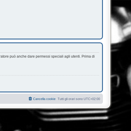
ratore può anche dare permessi speciali agli utenti. Prima di
Cancella cookie
Tutti gli orari sono
UTC+02:00