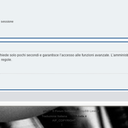
a sessione
richiede solo pochi secondi e garantisce l’accesso alle funzioni avanzate. L’amminist
e regole.
Creato da
phpBB
® Forum Software © phpBB Limited
Traduzione Italiana
phpBB-Italia.it
AIF_COPYRIGHT
Privacy
|
Condizioni