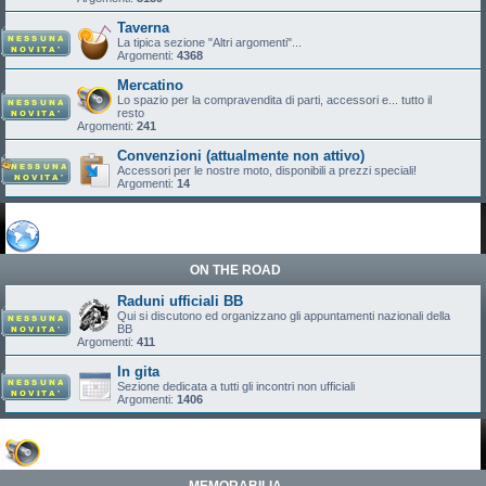
Taverna
La tipica sezione "Altri argomenti"...
Argomenti:
4368
Mercatino
Lo spazio per la compravendita di parti, accessori e... tutto il
resto
Argomenti:
241
Convenzioni (attualmente non attivo)
Accessori per le nostre moto, disponibili a prezzi speciali!
Argomenti:
14
ON THE ROAD
Raduni ufficiali BB
Qui si discutono ed organizzano gli appuntamenti nazionali della
BB
Argomenti:
411
In gita
Sezione dedicata a tutti gli incontri non ufficiali
Argomenti:
1406
MEMORABILIA