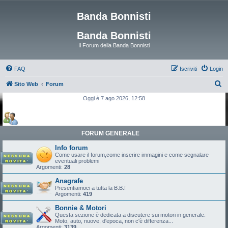
Banda Bonnisti
Banda Bonnisti
Il Forum della Banda Bonnisti
FAQ
Iscriviti
Login
C
Sito Web
Forum
e
Oggi è 7 ago 2026, 12:58
r
c
a
FORUM GENERALE
Info forum
Come usare il forum,come inserire immagini e come segnalare
eventuali problemi
Argomenti:
28
Anagrafe
Presentiamoci a tutta la B.B.!
Argomenti:
419
Bonnie & Motori
Questa sezione è dedicata a discutere sui motori in generale.
Moto, auto, nuove, d'epoca, non c'è differenza...
Argomenti:
3139