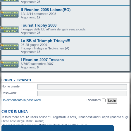
Argomenti:
28
II Reunion 2008 Loiano(BO)
12/13/14 settembre 2008
Argomenti:
17
Tourist Trophy 2008
Il viaggio della BB all'isola dei gatti senza coda
Argomenti:
28
La BB al Triumph Tridays!!!
26-28 giugno 2009
Triumph Tridays a Neukirchen (A)
Argomenti:
18
I Reunion 2007 Toscana
6/7/8/9 settembre 2007
Argomenti:
6
LOGIN
•
ISCRIVITI
Nome utente:
Password:
Ho dimenticato la password
Ricordami
CHI C’È IN LINEA
In total there are
12
users online :: 0 registrati, 3 bots, 0 nascosti and 9 ospiti (basato sugli
utenti attivi negli ultimi 5 minuti)
Record di utenti connessi:
2719
registrato il 23 ott 2025, 4:53